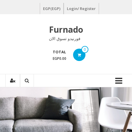
Ski
EGP(EGP)
Login/ Register
t
conten
Furnado
فورنيدو تسوق الان
0
TOTAL
EGP0.00