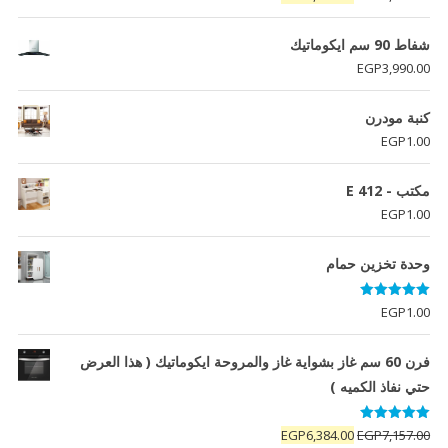
الأصلي
الحالي
هو:
هو:
شفاط 90 سم ايكوماتيك
EGP5,690.00.
EGP6,550.00.
EGP
3,990.00
كنبة مودرن
EGP
1.00
مكتب - E 412
EGP
1.00
وحدة تخزين حمام
تم التقييم
EGP
1.00
5.00
من 5
فرن 60 سم غاز بشواية غاز والمروحة ايكوماتيك ( هذا العرض
حتي نفاذ الكميه )
تم التقييم
السعر
السعر
EGP
6,384.00
EGP
7,157.00
5.00
من 5