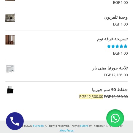
EGP
1.00
وحدة تلفزيون
EGP
1.00
تسريحة غرفة نوم
تم التقييم
EGP
1.00
5.00
من 5
ثلاجة جورنيا ميني بار
EGP
12,185.00
شفاط 90 سم جورنيا
السعر
السعر
EGP
12,300.00
EGP
12,950.00
الأصلي
الحالي
هو:
هو:
EGP12,300.00.
EGP12,950.00.
Copyright © 2026
Furnado
. All rights reserved. Theme:
eStore
by ThemeGrill. Powered by
.
WordPress