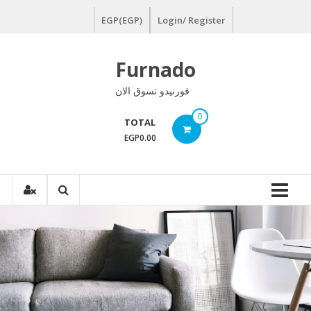
Ski
EGP(EGP)
Login/ Register
t
conten
Furnado
فورنيدو تسوق الان
0
TOTAL
EGP0.00