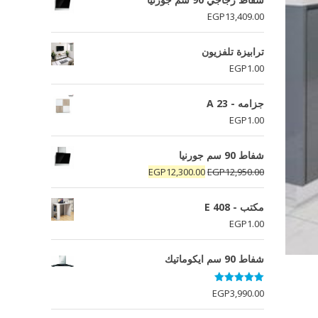
EGP
13,409.00
ترابيزة تلفزيون
EGP
1.00
جزامه - A 23
EGP
1.00
شفاط 90 سم جورنيا
السعر
السعر
EGP
12,300.00
EGP
12,950.00
الأصلي
الحالي
هو:
هو:
مكتب - E 408
EGP12,300.00.
EGP12,950.00.
EGP
1.00
شفاط 90 سم ايكوماتيك
تم التقييم
EGP
3,990.00
5.00
من 5