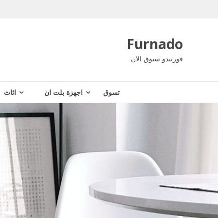
Ski
t
conten
Furnado
فورنيدو تسوق الان
تسوق
اجهزة بلت ان
اثاث