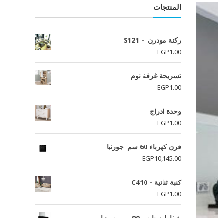
المنتجات
ركنة مودرن - S121
EGP
1.00
تسريحة غرفة نوم
EGP
1.00
وحدة ادراج
EGP
1.00
فرن كھرباء 60 سم جورنيا
EGP
10,145.00
كنبة ثنائية - C410
EGP
1.00
شفاط زجاجي 90 سم جورنيا