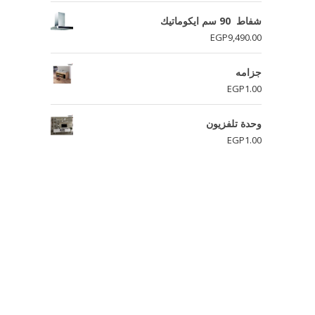
شفاط 90 سم ايكوماتيك
EGP
9,490.00
جزامه
EGP
1.00
وحدة تلفزيون
EGP
1.00