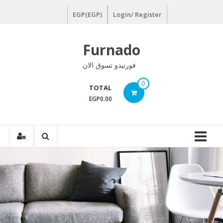
Ski
EGP(EGP)
Login/ Register
t
conten
Furnado
فورنيدو تسوق الان
0
TOTAL
EGP0.00