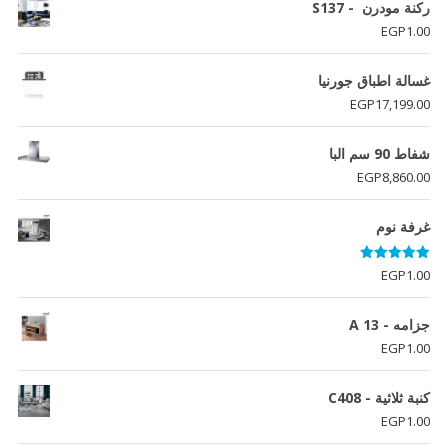
ركنة مودرن - S137
EGP
1.00
غسالة اطباق جورنيا
EGP
17,199.00
شفاط 90 سم البا
EGP
8,860.00
غرفة نوم
تم التقييم
EGP
1.00
5.00
من 5
جزامه - A 13
EGP
1.00
كنبة ثلاثية - C408
EGP
1.00