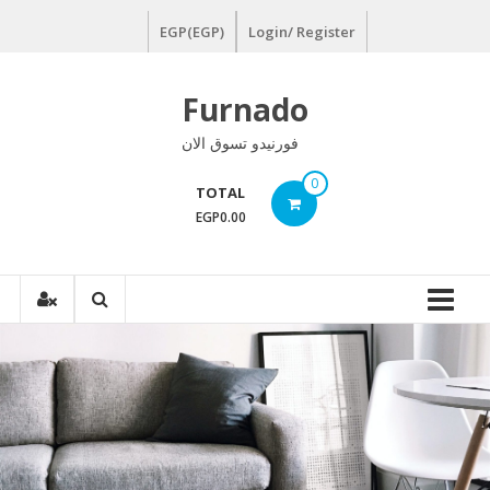
Ski
EGP(EGP)
Login/ Register
t
conten
Furnado
فورنيدو تسوق الان
0
TOTAL
EGP0.00