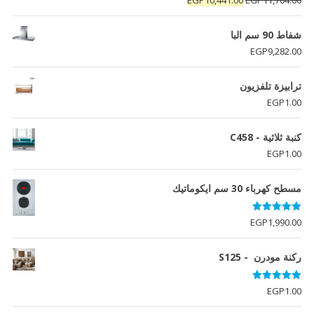
5.00
من 5
الأصلي
الحالي
هو:
هو:
شفاط 90 سم البا
EGP10,441.00.
EGP11,704.00.
EGP
9,282.00
ترابيزة تلفزيون
EGP
1.00
كنبة ثلاثية - C458
EGP
1.00
مسطح كهرباء 30 سم ايكوماتيك
تم التقييم
EGP
1,990.00
5.00
من 5
ركنة مودرن - S125
تم التقييم
EGP
1.00
5.00
من 5