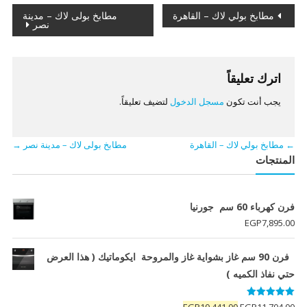
تصفّح
مطابخ بولي لاك – القاهرة
مطابخ بولى لاك – مدينة
نصر
المقالات
اترك تعليقاً
يجب أنت تكون
مسجل الدخول
لتضيف تعليقاً.
←
مطابخ بولي لاك – القاهرة
مطابخ بولى لاك – مدينة نصر
→
المنتجات
فرن كهرباء 60 سم جورنيا
EGP
7,895.00
فرن 90 سم غاز بشواية غاز والمروحة ايكوماتيك ( هذا العرض
حتي نفاذ الكميه )
تم التقييم
السعر
السعر
EGP
10,441.00
EGP
11,704.00