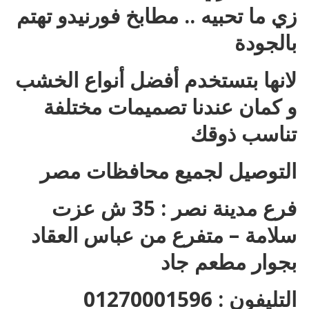
زي ما تحبيه .. مطابخ فورنيدو تهتم
بالجودة
لانها بتستخدم أفضل أنواع الخشب
و كمان عندنا تصميمات مختلفة
تناسب ذوقك
التوصيل لجميع محافظات مصر
فرع مدينة نصر : 35 ش عزت
سلامة – متفرع من عباس العقاد
بجوار مطعم جاد
التليفون : 01270001596