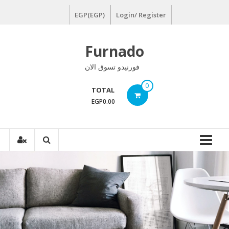
Ski
EGP(EGP)
Login/ Register
t
conten
Furnado
فورنيدو تسوق الان
0
TOTAL
EGP0.00