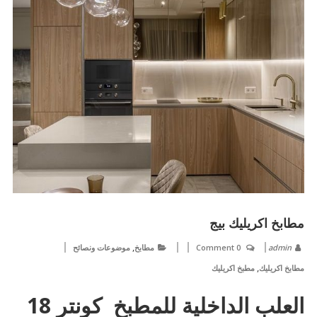
مطابخ اكريليك بيج
,
admin
0 Comment
مطابخ
موضوعات ونصائح
,
مطابخ اكريليك
مطبخ اكريليك
العلب الداخلية للمطبخ كونتر 18