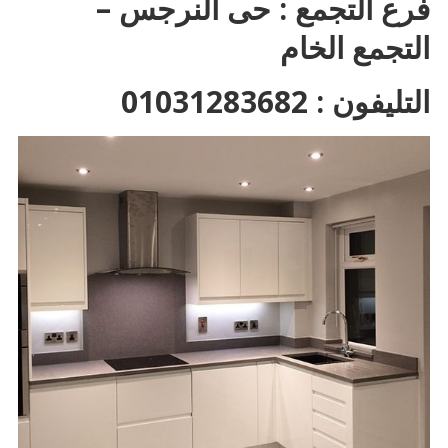
فرع التجمع : حى النرجس –
التجمع الخام
التليفون : 01031283682