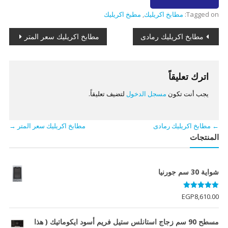
Tagged on:
مطابخ اكريليك
,
مطبخ اكريليك
تصفّح
مطابخ اكريليك رمادى
مطابخ اكريليك سعر المتر
المقالات
اترك تعليقاً
يجب أنت تكون
مسجل الدخول
لتضيف تعليقاً.
←
مطابخ اكريليك رمادى
مطابخ اكريليك سعر المتر
→
المنتجات
شواية 30 سم جورنيا
تم التقييم
EGP
8,610.00
5.00
من 5
مسطح 90 سم زجاج استانلس ستيل فريم أسود ايكوماتيك ( هذا