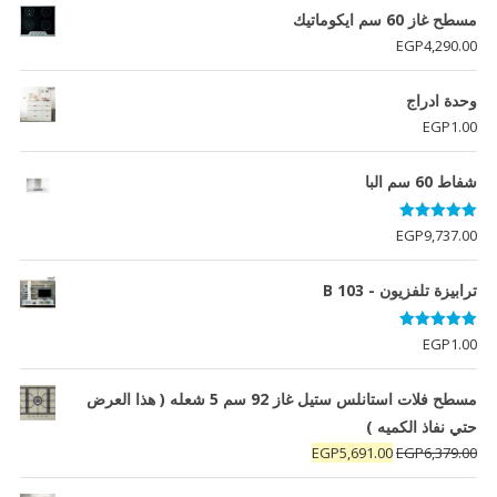
مسطح غاز 60 سم ايكوماتيك
EGP
4,290.00
وحدة ادراج
EGP
1.00
شفاط 60 سم البا
تم التقييم
EGP
9,737.00
5.00
من 5
ترابيزة تلفزيون - B 103
تم التقييم
EGP
1.00
5.00
من 5
مسطح فلات استانلس ستيل غاز 92 سم 5 شعله ( هذا العرض
حتي نفاذ الكميه )
السعر
السعر
EGP
5,691.00
EGP
6,379.00
الأصلي
الحالي