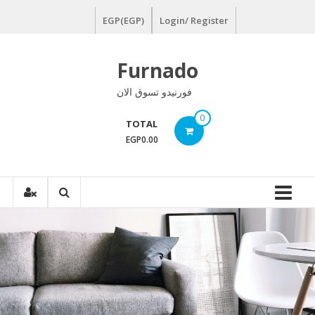
Ski
EGP(EGP)
Login/ Register
t
conten
Furnado
فورنيدو تسوق الان
0
TOTAL
EGP0.00