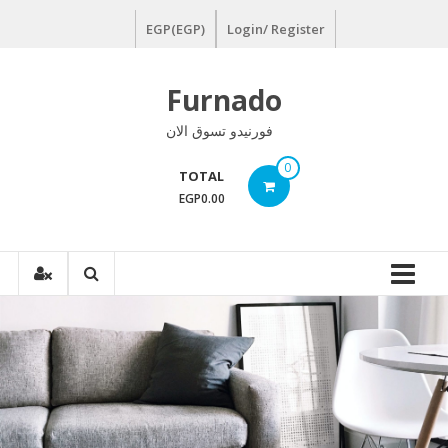
Ski
EGP(EGP)
Login/ Register
t
conten
Furnado
فورنيدو تسوق الان
0
TOTAL
EGP0.00