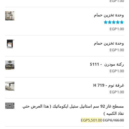
EGP
1.00
وحدة تخزين حمام
تم التقييم
EGP
1.00
5.00
من 5
وحدة تخزين حمام
EGP
1.00
ركنة مودرن - S111
EGP
1.00
غرفة نوم - H 719
EGP
1.00
مسطح غاز 92 سم استانيل ستيل ايكوماتيك ( هذا العرض حتي
نفاذ الكميه )
السعر
السعر
EGP
5,501.00
EGP
6,166.00
الأصلي
الحالي