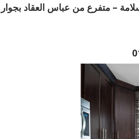
: 35 ش عزت سلامة – متفرع من عباس العقاد بجوار