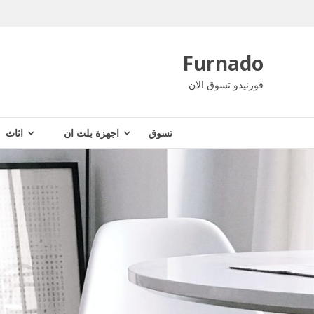
Ski
t
conten
Furnado
فورنيدو تسوق الان
تسوق
اجهزة بلت ان
اثاث