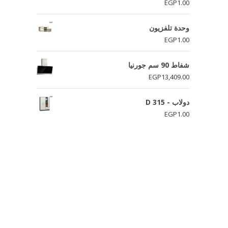
تم التقييم
EGP
1.00
5.00
من 5
وحدة تلفزيون
EGP
1.00
شفاط 90 سم جورنيا
EGP
13,409.00
دولاب - D 315
EGP
1.00