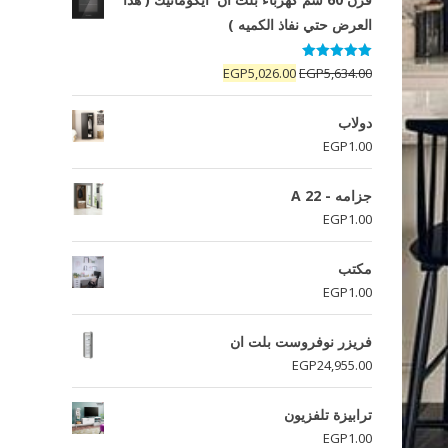
العرض حتي نفاذ الكميه )
تم التقييم
السعر
السعر
EGP
5,026.00
EGP
5,634.00
5.00
من 5
الأصلي
الحالي
هو:
هو:
دولاب
EGP5,026.00.
EGP5,634.00.
EGP
1.00
جزامه - A 22
EGP
1.00
مكتب
EGP
1.00
فريزر نوفروست بلت ان
EGP
24,955.00
ترابيزة تلفزيون
EGP
1.00