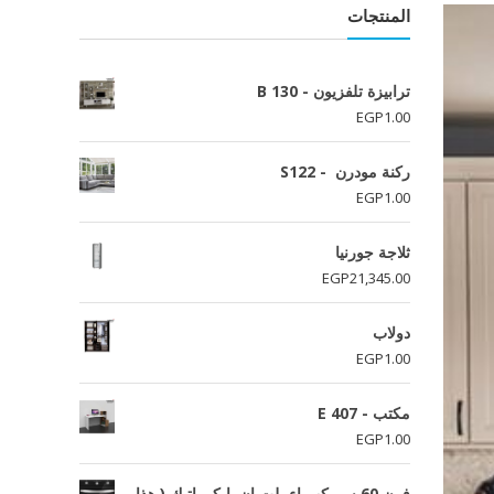
المنتجات
ترابيزة تلفزيون - B 130
EGP
1.00
ركنة مودرن - S122
EGP
1.00
ثلاجة جورنيا
EGP
21,345.00
دولاب
EGP
1.00
مكتب - E 407
EGP
1.00
فرن 60 سم كهرباء بلت ان ايكوماتيك ( هذا