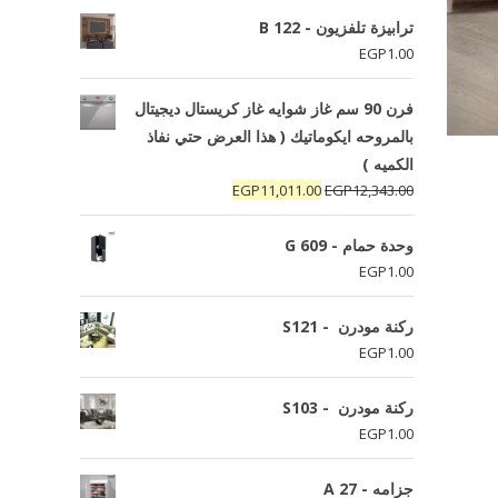
ترابيزة تلفزيون - B 122
EGP
1.00
فرن 90 سم غاز شوايه غاز كريستال ديجيتال
بالمروحه ايكوماتيك ( هذا العرض حتي نفاذ
الكميه )
السعر
السعر
EGP
11,011.00
EGP
12,343.00
الأصلي
الحالي
هو:
هو:
وحدة حمام - G 609
EGP11,011.00.
EGP12,343.00.
EGP
1.00
ركنة مودرن - S121
EGP
1.00
ركنة مودرن - S103
EGP
1.00
جزامه - A 27