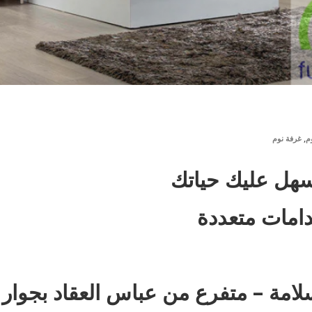
,
م
غرفة نوم
تسهل عليك حياتك
امات متعددة
: 35 ش عزت سلامة – متفرع من عباس العقاد بجوار