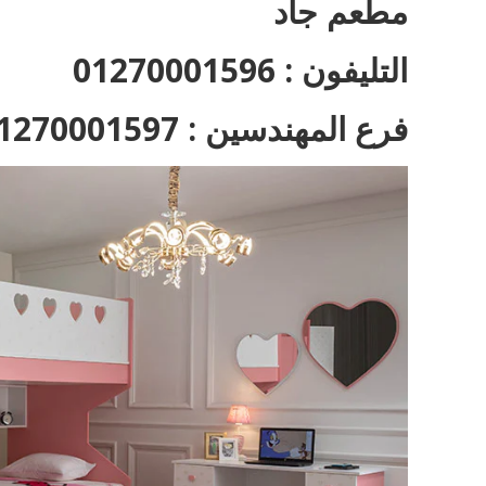
مطعم جاد
التليفون : 01270001596
فرع المهندسين : 01270001597