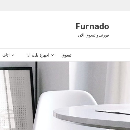
Ski
t
conten
Furnado
فورنيدو تسوق الان
تسوق
اجهزة بلت ان
اثاث