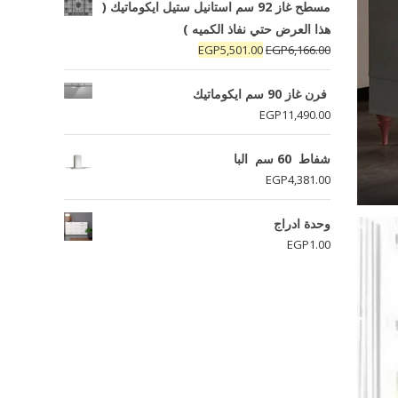
مسطح غاز 92 سم استانيل ستيل ايكوماتيك (
هذا العرض حتي نفاذ الكميه )
السعر
السعر
EGP
5,501.00
EGP
6,166.00
الأصلي
الحالي
هو:
هو:
فرن غاز 90 سم ايكوماتيك
EGP5,501.00.
EGP6,166.00.
EGP
11,490.00
شفاط 60 سم البا
EGP
4,381.00
وحدة ادراج
EGP
1.00