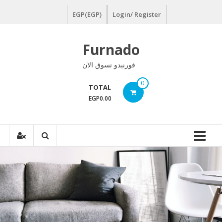
Ski
EGP(EGP)
Login/ Register
t
conten
Furnado
فورنيدو تسوق الان
0
TOTAL
EGP0.00