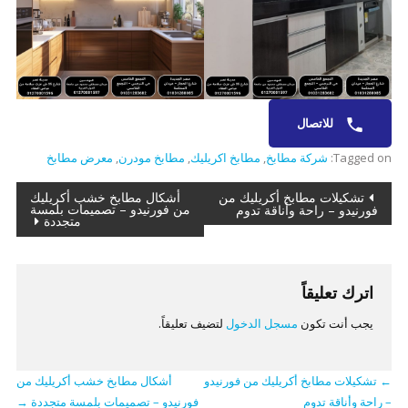
للاتصال
Tagged on:
شركة مطابخ
,
مطابخ اكريليك
,
مطابخ مودرن
,
معرض مطابخ
تصفّح
تشكيلات مطابخ أكريليك من
أشكال مطابخ خشب أكريليك
من فورنيدو – تصميمات بلمسة
فورنيدو – راحة وأناقة تدوم
متجددة
المقالات
اترك تعليقاً
يجب أنت تكون
مسجل الدخول
لتضيف تعليقاً.
←
تشكيلات مطابخ أكريليك من فورنيدو
أشكال مطابخ خشب أكريليك من
– راحة وأناقة تدوم
فورنيدو – تصميمات بلمسة متجددة
→