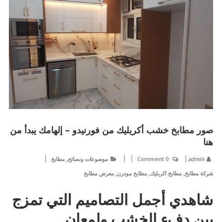
صور مطابخ خشب أكريليك من فورنيدو – إلهامك يبدأ من
هنا
,
admin
0 Comment
موضوعات ونصائح
مطابخ
,
,
,
شركة مطابخ
مطابخ اكريليك
مطابخ مودرن
معرض مطابخ
شاهدي أجمل التصاميم التي تمزج
بين دفء الخشب ولمعان