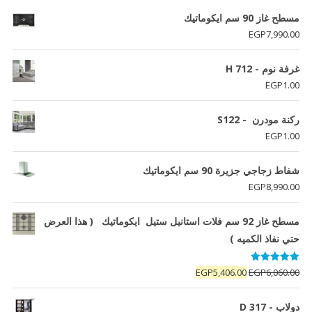
مسطح غاز 90 سم ايكوماتيك
EGP
7,990.00
غرفة نوم - H 712
EGP
1.00
ركنة مودرن - S122
EGP
1.00
شفاط زجاجي جزيرة 90 سم ايكوماتيك
EGP
8,990.00
مسطح غاز 92 سم فلات استانيل ستيل ايكوماتيك ( هذا العرض
حتي نفاذ الكميه )
تم التقييم
السعر
السعر
EGP
5,406.00
EGP
6,060.00
5.00
من 5
الأصلي
الحالي
هو:
هو:
دولاب - D 317