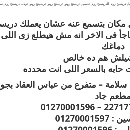
,
,
,
,
,
,
ل دريسنج روم
الدريسنج روم
تصميم دريسنج روم
دريسنج روم
دريسينج روم
دولاب دريسنج روم
سع
 مكان بتسمع عنه عشان يعملك دريس
اجأ فى الاخر انه مش هيطلع زى اللى
دماغك
تشيلش هم ده خالص
حابه بالسعر اللى انت محدده
ر : 35 ش عزت سلامة – متفرع من عباس العقاد بجو
طعم جاد
012700015
01270001