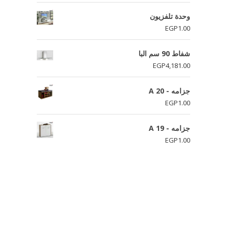
وحدة تلفزيون
EGP
1.00
شفاط 90 سم البا
EGP
4,181.00
جزامه - A 20
EGP
1.00
جزامه - A 19
EGP
1.00