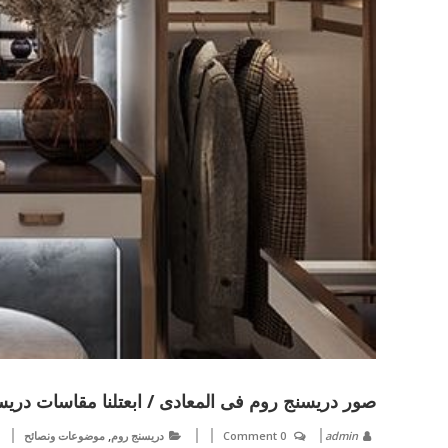
صور دريسنج روم فى المعادى / ابعتلنا مقاسات دريس
,
admin
0 Comment
دريسنج روم
موضوعات ونصائح