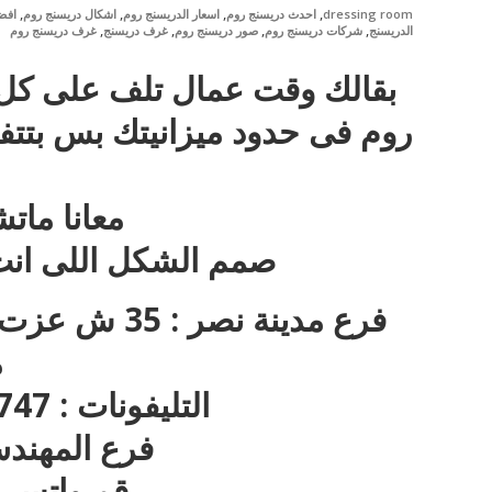
,
,
,
,
dressing room
احدث دريسنج روم
اسعار الدريسنج روم
اشكال دريسنج روم
افض
,
,
,
,
الدريسنج
شركات دريسنج روم
صور دريسنج روم
غرف دريسنج
غرف دريسنج روم
بقالك وقت عمال تلف على كل
روم فى حدود ميزانيتك بس بتتف
معانا ما
صمم الشكل اللى انت 
فرع مدينة نص
م
التليفونات : 22717747 – 01270001596
فرع المهندسين : 97
رقم واتس اب : 596