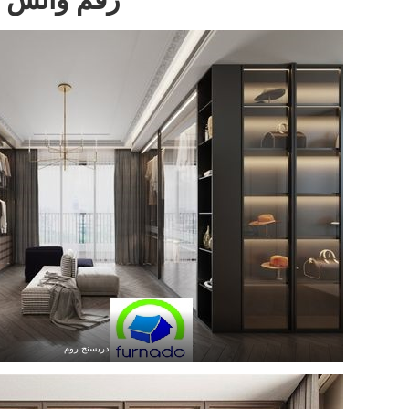
دريسنج روم