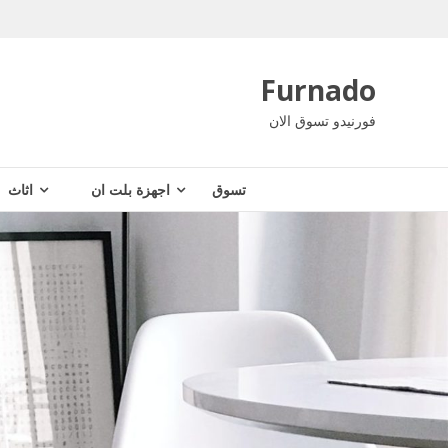
Ski
t
conten
Furnado
فورنيدو تسوق الان
تسوق
اجهزة بلت ان
اثاث