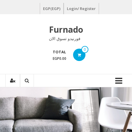
Ski
EGP(EGP)
Login/ Register
t
conten
Furnado
فورنيدو تسوق الان
0
TOTAL
EGP0.00