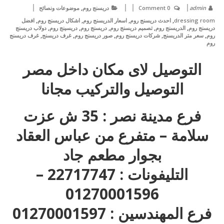
,
admin
0 Comment
دريسنج روم
موضوعات ونصائح
,
,
,
,
dressing room
احدث دريسنج روم
اسعار الدريسنج روم
اشكال دريسنج روم
افضل
,
,
,
,
,
دريسنج روم
الدريسنج روم
تصميم دريسنج روم
دريسنج روم
دريسينج روم
دولاب دريسنج
,
,
,
,
,
روم
سعر متر الدريسنج
شركات دريسنج روم
صور دريسنج روم
غرف دريسنج
غرف دريسنج
روم
التوصيل لاى مكان داخل مصر
التوصيل والتركيب مجانا
فرع مدينة نصر : 35 ش عزت
سلامة – متفرع من عباس العقاد
بجوار مطعم جاد
التليفونات : 22717747 –
01270001596
فرع المهندسين : 01270001597