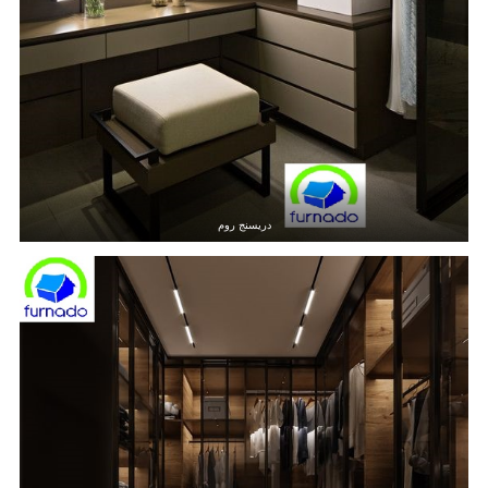
دريسنج روم