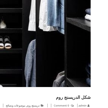
شكل الدريسنج روم
,
admin
0 Comment
دريسنج روم
موضوعات ونصائح