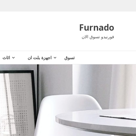
Ski
t
conten
Furnado
فورنيدو تسوق الان
تسوق
اجهزة بلت ان
اثاث