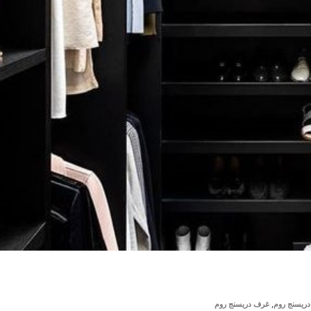
,
دريسنج روم
غرف دريسنج روم