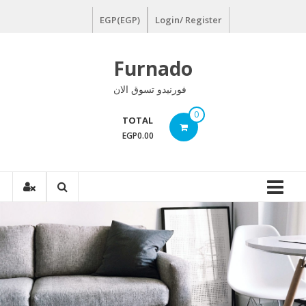
Ski
EGP(EGP)
Login/ Register
t
conten
Furnado
فورنيدو تسوق الان
0
TOTAL
EGP0.00