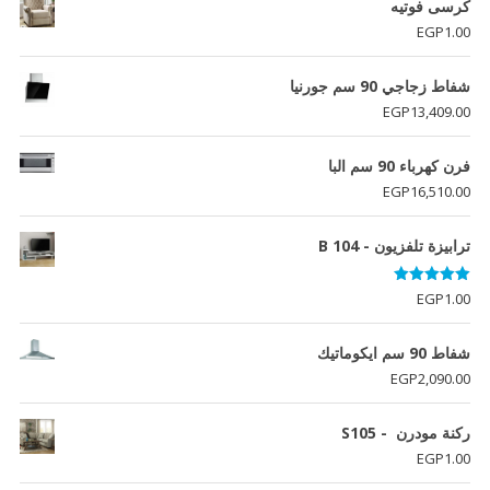
هو:
هو:
كرسى فوتيه
EGP2,940.00.
EGP2,950.00.
EGP
1.00
شفاط زجاجي 90 سم جورنيا
EGP
13,409.00
فرن كهرباء 90 سم البا
EGP
16,510.00
ترابيزة تلفزيون - B 104
تم التقييم
EGP
1.00
5.00
من 5
شفاط 90 سم ايكوماتيك
EGP
2,090.00
ركنة مودرن - S105
EGP
1.00