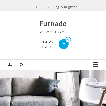
Ski
EGP(EGP)
Login/ Register
t
conten
Furnado
فورنيدو تسوق الان
0
TOTAL
EGP0.00