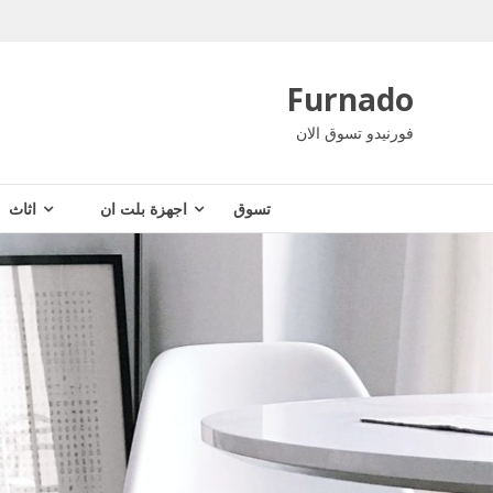
Ski
t
conten
Furnado
فورنيدو تسوق الان
تسوق
اجهزة بلت ان
اثاث