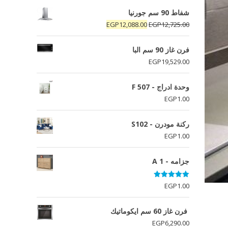
شفاط 90 سم جورنيا
السعر
السعر
EGP
12,088.00
EGP
12,725.00
الأصلي
الحالي
هو:
هو:
فرن غاز 90 سم البا
EGP12,088.00.
EGP12,725.00.
EGP
19,529.00
وحدة ادراج - F 507
EGP
1.00
ركنة مودرن - S102
EGP
1.00
جزامه - A 1
تم التقييم
EGP
1.00
5.00
من 5
فرن غاز 60 سم ايكوماتيك
EGP
6,290.00