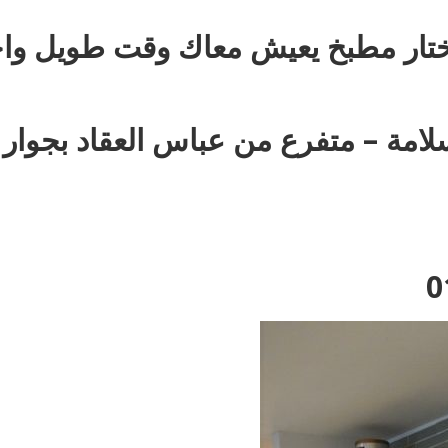
تختار مطبخ يعيش معاك وقت طويل واح
: 35 ش عزت سلامة – متفرع من عباس العقاد بجوار