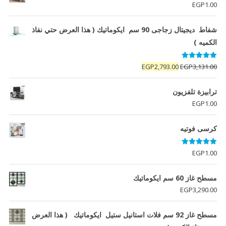
EGP
1.00
شفاط ديجيتال زجاجى 90 سم ايكوماتيك ( هذا العرض حتي نفاذ
الكميه )
تم التقييم
السعر
السعر
EGP
2,793.00
EGP
3,131.00
5.00
من 5
الأصلي
الحالي
هو:
هو:
ترابيزة تلفزيون
EGP2,793.00.
EGP3,131.00.
EGP
1.00
كرسى فوتيه
تم التقييم
EGP
1.00
5.00
من 5
مسطح غاز 60 سم ايكوماتيك
EGP
3,290.00
مسطح غاز 92 سم فلات استانيل ستيل ايكوماتيك ( هذا العرض