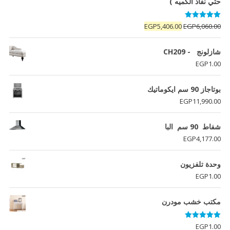
حتي نفاذ الكميه )
تم التقييم
السعر
السعر
EGP
5,406.00
EGP
6,060.00
5.00
من 5
الأصلي
الحالي
هو:
هو:
شازلونج - CH209
EGP5,406.00.
EGP6,060.00.
EGP
1.00
بوتاجاز 90 سم ايكوماتيك
EGP
11,990.00
شفاط 90 سم البا
EGP
4,177.00
وحدة تلفزيون
EGP
1.00
مكتب خشب مودرن
تم التقييم
EGP
1.00