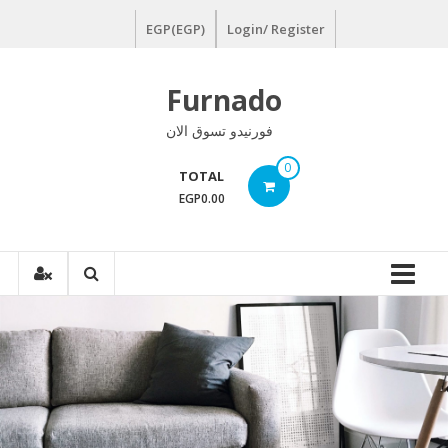
Ski
EGP(EGP)
Login/ Register
t
conten
Furnado
فورنيدو تسوق الان
0
TOTAL
EGP0.00