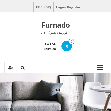
Ski
EGP(EGP)
Login/ Register
t
conten
Furnado
فورنيدو تسوق الان
0
TOTAL
EGP0.00