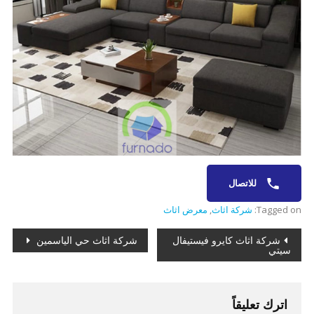
للاتصال
Tagged on:
شركة اثاث
,
معرض اثاث
تصفّح
شركة اثاث كايرو فيستيفال
شركة اثاث حي الياسمين
سيتي
المقالات
اترك تعليقاً