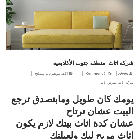
شركة اثاث منطقة جنوب الأكاديمية
,
admin
0 Comment
اثاث
موضوعات ونصائح
,
شركة اثاث
معرض اثاث
يومك كان طويل ومابتصدق ترجع
البيت عشان ترتاح
عشان كدة اثاث بيتك لازم يكون
اثاث مريح ليك ولعيلتك