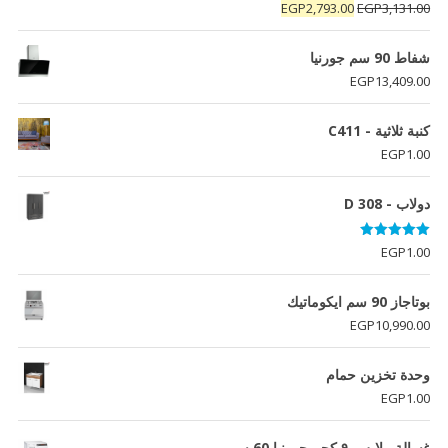
تم التقييم
السعر
السعر
EGP
2,793.00
EGP
3,131.00
5.00
من 5
الأصلي
الحالي
هو:
هو:
شفاط 90 سم جورنيا
EGP2,793.00.
EGP3,131.00.
EGP
13,409.00
كنبة ثلاثية - C411
EGP
1.00
دولاب - D 308
تم التقييم
EGP
1.00
5.00
من 5
بوتاجاز 90 سم ايكوماتيك
EGP
10,990.00
وحدة تخزين حمام
EGP
1.00
غسالة ملابس ٩ كجم جورنيا 60 سم