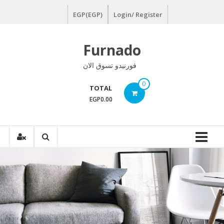
Ski
EGP(EGP)
Login/ Register
t
conten
Furnado
فورنيدو تسوق الان
0
TOTAL
EGP0.00