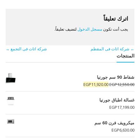
المقالات
اترك تعليقاً
يجب أنت تكون
مسجل الدخول
لتضيف تعليقاً.
←
شركة اثاث فى المقطم
شركة اثاث فى التجمع
→
المنتجات
شفاط 90 سم جورنيا
السعر
السعر
EGP
11,920.00
EGP
12,550.00
الأصلي
الحالي
هو:
هو:
غسالة اطباق جورنيا
EGP11,920.00.
EGP12,550.00.
EGP
17,199.00
ميكرويف فرن 60 سم
EGP
6,630.00