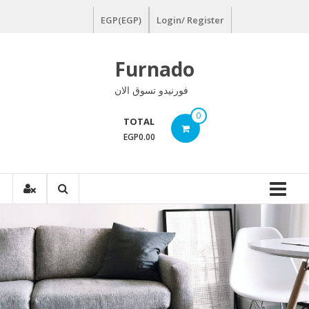
Ski
EGP(EGP)
Login/ Register
t
conten
Furnado
فورنيدو تسوق الان
0
TOTAL
EGP0.00