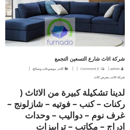
شركة اثاث شارع التسعين التجمع
,
admin
0 Comment
اثاث
موضوعات ونصائح
,
شركة اثاث
معرض اثاث
لدينا تشكيلة كبيرة من الاثاث (
ركنات – كنب – فوتيه – شازلونج –
غرف نوم – دواليب – وحدات
ادراج – مكاتب – ترابيزات