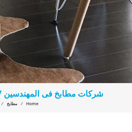
شركات مطابخ فى المهندسين / ل
Home
⁄
مطابخ
⁄