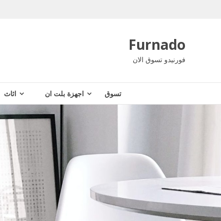
Ski
t
conten
Furnado
فورنيدو تسوق الان
تسوق
اجهزة بلت ان
اثاث