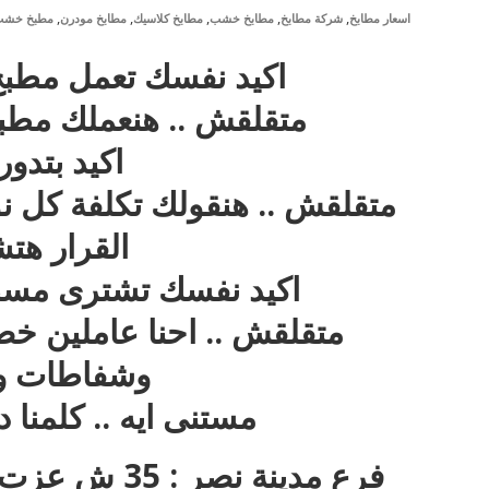
,
,
,
,
,
اسعار مطابخ
شركة مطابخ
مطابخ خشب
مطابخ كلاسيك
مطابخ مودرن
مطبخ خش
اكيد نفسك تعمل مطبخ
متقلقش .. هنعملك مطب
اكيد بتدو
متقلقش .. هنقولك تكلفة كل نو
القرار هت
اكيد نفسك تشترى مس
متقلقش .. احنا عاملين 
وشفاطات وعن
مستنى ايه .. كلمنا
فرع مدينة نص