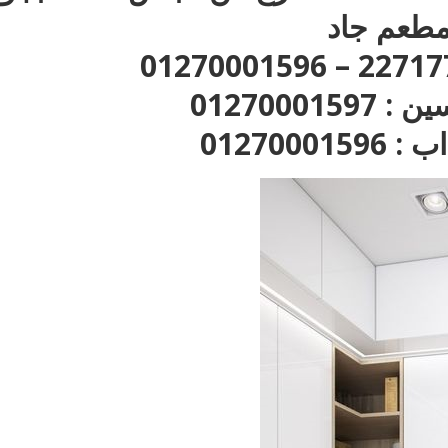
طعم جاد
012700015
01270001