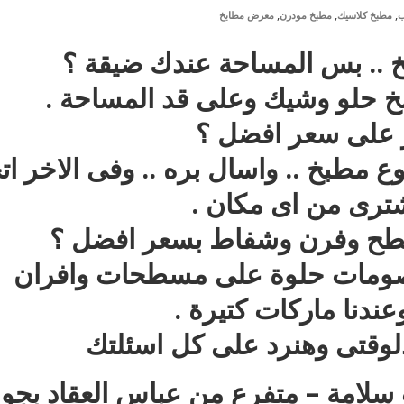
,
,
,
ب
مطبخ كلاسيك
مطبخ مودرن
معرض مطابخ
 .. بس المساحة عندك ضيقة ؟
خ حلو وشيك وعلى قد المساحة .
ر على سعر افضل ؟
ع مطبخ .. واسال بره .. وفى الاخر ات
شترى من اى مكان .
طح وفرن وشفاط بسعر افضل ؟
خصومات حلوة على مسطحات وافران
دنا ماركات كتيرة .
 دلوقتى وهنرد على كل اسئلتك
ر : 35 ش عزت سلامة – متفرع من عباس العقاد بجو