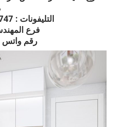
م
التليفونات : 22717747 – 01270001596
فرع المهندسين : 97
رقم واتس اب : 596