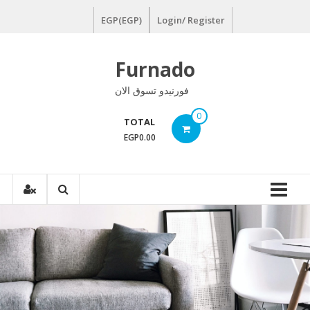
Ski
EGP(EGP)
Login/ Register
t
conten
Furnado
فورنيدو تسوق الان
0
TOTAL
EGP0.00