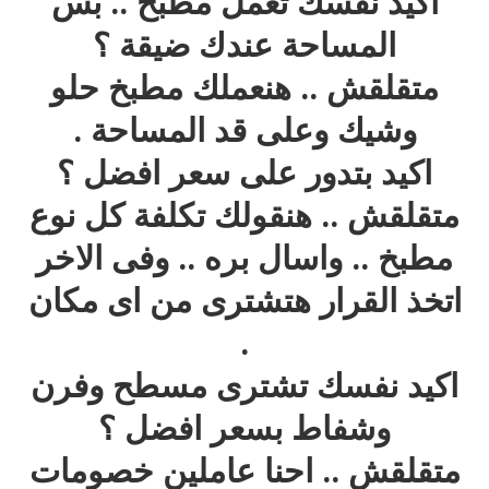
اكيد نفسك تعمل مطبخ .. بس
المساحة عندك ضيقة ؟
متقلقش .. هنعملك مطبخ حلو
وشيك وعلى قد المساحة .
اكيد بتدور على سعر افضل ؟
متقلقش .. هنقولك تكلفة كل نوع
مطبخ .. واسال بره .. وفى الاخر
اتخذ القرار هتشترى من اى مكان
.
اكيد نفسك تشترى مسطح وفرن
وشفاط بسعر افضل ؟
متقلقش .. احنا عاملين خصومات