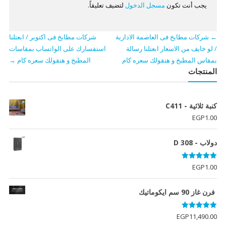
يجب أنت تكون
مسجل الدخول
لتضيف تعليقاً.
←
شركات مطابخ فى العاصمة الادارية
شركات مطابخ فى اكتوبر / ابعتلنا
/ لو خايف من الاسعار ابعتلنا رسالة
استفسارك على الواتساب بمقاسات
بمقاس المطبخ و هنقولك سعره كام
المطبخ و هنقولك سعره كام
→
المنتجات
كنبة ثلاثية - C411
EGP
1.00
دولاب - D 308
تم التقييم
EGP
1.00
5.00
من 5
فرن غاز 90 سم ايكوماتيك
تم التقييم
EGP
11,490.00
5.00
من 5