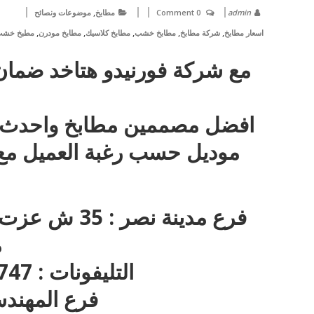
,
admin
0 Comment
مطابخ
موضوعات ونصائح
,
,
,
,
,
اسعار مطابخ
شركة مطابخ
مطابخ خشب
مطابخ كلاسيك
مطابخ مودرن
مطبخ خش
مع شركة فورنيدو هتاخد ضمان
افضل مصممين مطابخ واحدث مودي
موديل حسب رغبة العميل مع ا
فرع مدينة نص
م
التليفونات : 22717747 – 01270001596
فرع المهندسين : 97