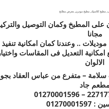
,
,
,
ب
مطبخ كلاسيك
مطبخ مودرن
معرض مطابخ
 على المطبخ وكمان التوصيل والتركي
مجانا
لات .. وعندنا كمان امكانية تنفيذ 
مكانية التعديل فى المقاسات واختيار
الالوان
ر : 35 ش عزت سلامة – متفرع من عباس العقاد بجو
طعم جاد
012700015