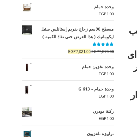
وحدة حمام
EGP
1.00
ب
مسطح 90سم زجاج بفريم إستانلس ستيل
ايكوماتيك ( هذا العرض حتي نفاذ الكميه )
تم التقييم
اى
السعر
السعر
EGP
7,021.00
EGP
7,870.00
5.00
من 5
الأصلي
الحالي
هو:
هو:
وحدة تخزين حمام
EGP7,021.00.
EGP7,870.00.
EGP
1.00
وحدة حمام - G 613
ار
EGP
1.00
ركنة مودرن
EGP
1.00
ترابيزة تلفزيون