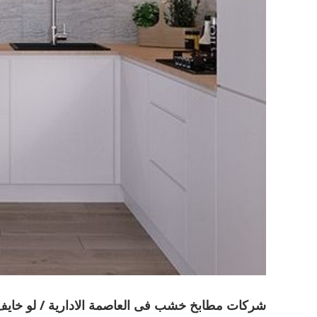
شركات مطابخ خشب فى العاصمة الادارية / لو خايف 