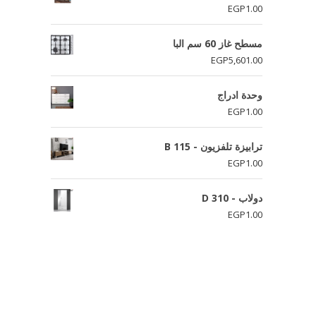
EGP
1.00
مسطح غاز 60 سم البا
EGP
5,601.00
وحدة ادراج
EGP
1.00
ترابيزة تلفزيون - B 115
EGP
1.00
دولاب - D 310
EGP
1.00