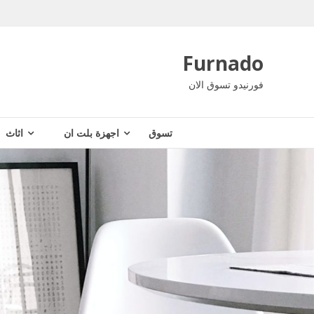
Ski
t
conten
Furnado
فورنيدو تسوق الان
تسوق
اجهزة بلت ان
اثاث