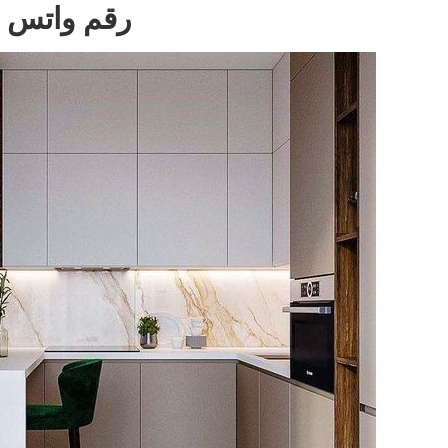
رقم واتس اب : 596