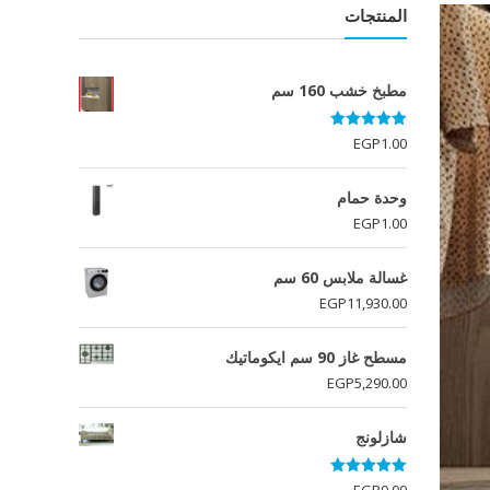
المنتجات
مطبخ خشب 160 سم
تم التقييم
EGP
1.00
5.00
من 5
وحدة حمام
EGP
1.00
غسالة ملابس 60 سم
EGP
11,930.00
مسطح غاز 90 سم ايكوماتيك
EGP
5,290.00
شازلونج
تم التقييم
EGP
0.00