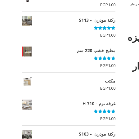
ر متر
EGP
1.00
ركنة مودرن - S113
زه
تم التقييم
EGP
1.00
5.00
من 5
مطبخ خشب 220 سم
ار
تم التقييم
EGP
1.00
5.00
من 5
مكتب
EGP
1.00
غرفة نوم - H 710
تم التقييم
EGP
1.00
5.00
من 5
ركنة مودرن - S103