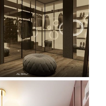
دريسنج روم