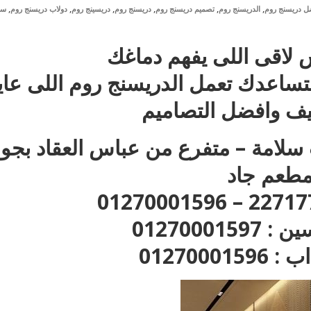
,
,
,
,
,
,
ل دريسنج روم
الدريسنج روم
تصميم دريسنج روم
دريسنج روم
دريسينج روم
دولاب دريسنج روم
سع
 لاقى اللى يفهم دماغك
تساعدك تعمل الدريسنج روم اللى عاي
ليف وافضل التصاميم
ر : 35 ش عزت سلامة – متفرع من عباس العقاد بجو
طعم جاد
012700015
01270001