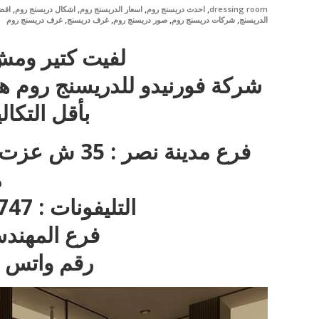
,
,
,
,
dressing room
احدث دريسنج روم
اسعار الدريسنج روم
اشكال دريسنج روم
افض
,
,
,
,
الدريسنج
شركات دريسنج روم
صور دريسنج روم
غرف دريسنج
غرف دريسنج روم
لفيت كتير ومش
شركة فورنيدو للدريسنج روم ه
بأقل التكا
فرع مدينة نص
م
التليفونات : 22717747 – 01270001596
فرع المهندسين : 97
رقم واتس اب : 596