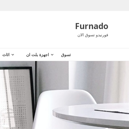
Ski
t
conten
Furnado
فورنيدو تسوق الان
تسوق
اجهزة بلت ان
اثاث