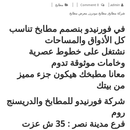
admin
0 Comment
مطابخ
,
,
شركة مطابخ
مطابخ مودرن
معرض مطابخ
في فورنيدو بنصمم مطابخ تناسب
كل الأذواق والمساحات
نشتغل على خطوط عصرية
وخامات موثوقة تدوم
معانا مطبخك هيكون جزء مميز
من بيتك
شركة فورنيدو للمطابخ والدريسنج
روم
فرع مدينة نصر : 35 ش عزت