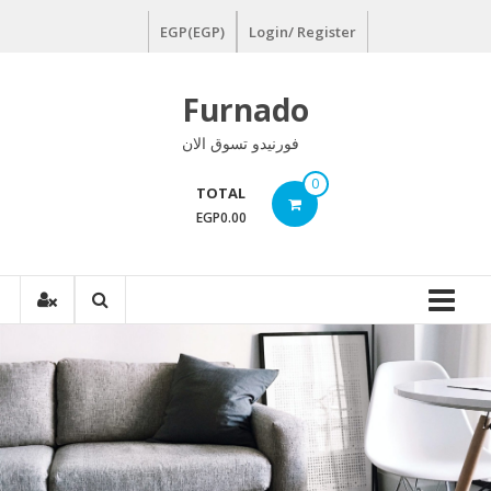
Ski
EGP(EGP)
Login/ Register
t
conten
Furnado
فورنيدو تسوق الان
0
TOTAL
EGP0.00