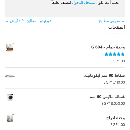
يجب أنت تكون
مسجل الدخول
لتضيف تعليقاً.
←
معرض مطابخ
فورنيدو – مطابخ HPL أبيض
→
المنتجات
وحدة حمام - G 604
تم التقييم
EGP
1.00
5.00
من 5
شفاط 90 سم ايكوماتيك
EGP
1,740.00
غسالة ملابس 60 سم
EGP
18,050.00
وحدة ادراج
EGP
1.00