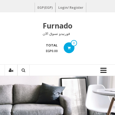
Ski
EGP(EGP)
Login/ Register
t
conten
Furnado
فورنيدو تسوق الان
0
TOTAL
EGP0.00