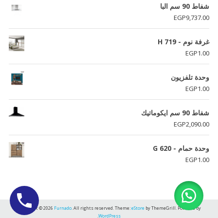
شفاط 90 سم البا
EGP
9,737.00
غرفة نوم - H 719
EGP
1.00
وحدة تلفزيون
EGP
1.00
شفاط 90 سم ايكوماتيك
EGP
2,090.00
وحدة حمام - G 620
EGP
1.00
Copyright © 2026
Furnado
. All rights reserved. Theme:
eStore
by ThemeGrill. Powered by
.
WordPress