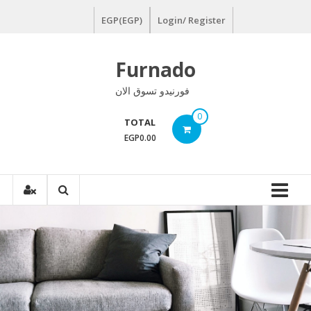
Ski
EGP(EGP)
Login/ Register
t
conten
Furnado
فورنيدو تسوق الان
0
TOTAL
EGP0.00