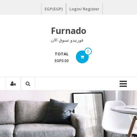
Ski
EGP(EGP)
Login/ Register
t
conten
Furnado
فورنيدو تسوق الان
0
TOTAL
EGP0.00