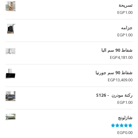
تسريحة
EGP
1.00
جزامه
EGP
1.00
شفاط 90 سم البا
EGP
4,181.00
شفاط 90 سم جورنيا
EGP
13,409.00
ركنة مودرن - S126
EGP
1.00
شازلونج
تم التقييم
EGP
0.00
5.00
من 5