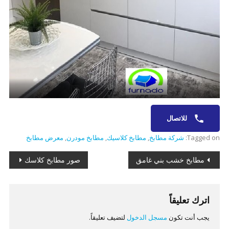
للاتصال
Tagged on:
شركة مطابخ
,
مطابخ كلاسيك
,
مطابخ مودرن
,
معرض مطابخ
تصفّح
مطابخ خشب بني غامق
صور مطابخ كلاسك
المقالات
اترك تعليقاً
يجب أنت تكون
مسجل الدخول
لتضيف تعليقاً.