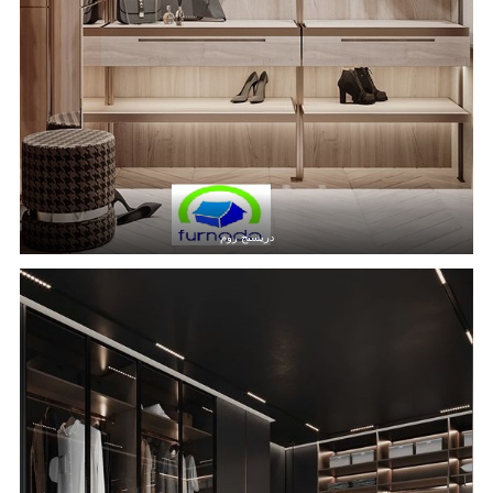
دريسنج روم