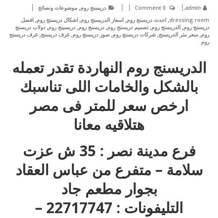
,
admin
0 Comment
دريسنج روم
موضوعات ونصائح
,
,
,
,
dressing room
احدث دريسنج روم
اسعار الدريسنج روم
اشكال دريسنج روم
افضل
,
,
,
,
,
دريسنج روم
الدريسنج روم
تصميم دريسنج روم
دريسنج روم
دريسينج روم
دولاب دريسنج
,
,
,
,
,
روم
سعر متر الدريسنج
شركات دريسنج روم
صور دريسنج روم
غرف دريسنج
غرف دريسنج
روم
الدريسنج روم النهاردة تقدر تعمله
بالشكل والخامات اللى تناسبك
ارخص سعر للمتر فى مصر
هتلاقيه معانا
فرع مدينة نصر : 35 ش عزت
سلامة – متفرع من عباس العقاد
بجوار مطعم جاد
التليفونات : 22717747 –