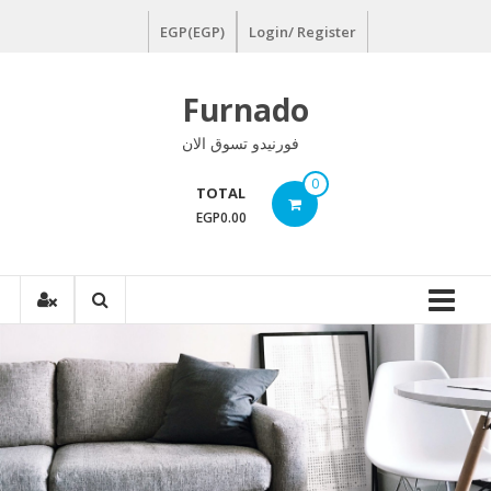
Ski
EGP(EGP)
Login/ Register
t
conten
Furnado
فورنيدو تسوق الان
0
TOTAL
EGP0.00