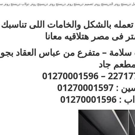
,
,
,
,
,
,
ل دريسنج روم
الدريسنج روم
تصميم دريسنج روم
دريسنج روم
دريسينج روم
دولاب دريسنج روم
سع
 تعمله بالشكل والخامات اللى تناسبك
 فى مصر هتلاقيه معانا
ر : 35 ش عزت سلامة – متفرع من عباس العقاد بجو
طعم جاد
012700015
01270001