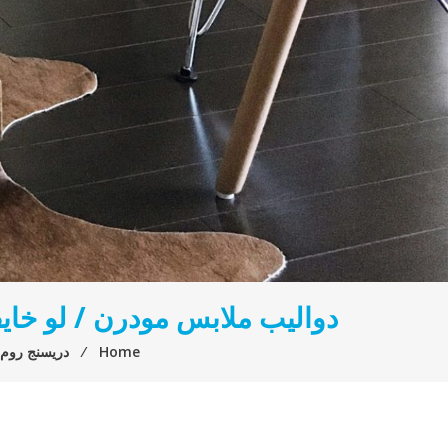
دواليب ملابس مودرن / لو خاي
Home
⁄
دريسنج روم