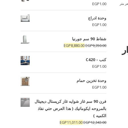
EGP
1.00
ر متر
وحدة ادراج
EGP
1.00
شفاط 90 سم جورنيا
السعر
السعر
EGP
8,880.00
EGP
9,350.00
ار
الأصلي
الحالي
هو:
هو:
كنب - C420
EGP8,880.00.
EGP9,350.00.
EGP
1.00
وحدة تخزين حمام
EGP
1.00
فرن 90 سم غاز شوايه غاز كريستال ديجيتال
بالمروحه ايكوماتيك ( هذا العرض حتي نفاذ
الكميه )
السعر
السعر
EGP
11,011.00
EGP
12,343.00