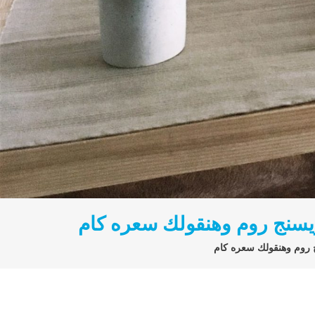
ريسنج روم وهنقولك سعره كام
ج روم وهنقولك سعره كام