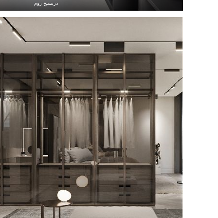
دريسنج روم