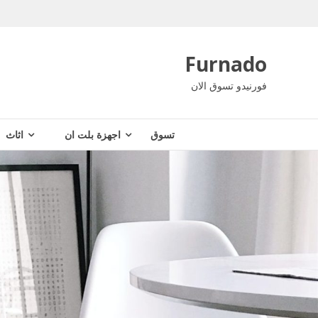
Ski
t
conten
Furnado
فورنيدو تسوق الان
تسوق
اجهزة بلت ان
اثاث