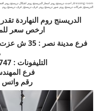
,
,
,
,
dressing room
احدث دريسنج روم
اسعار الدريسنج روم
اشكال دريسنج روم
افض
,
,
,
,
الدريسنج
شركات دريسنج روم
صور دريسنج روم
غرف دريسنج
غرف دريسنج روم
الدريسنج روم النهاردة تقدر
ارخص سعر للمتر
فرع مدينة نص
م
التليفونات : 22717747 – 01270001596
فرع المهندسين : 97
رقم واتس اب : 596