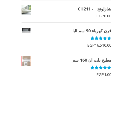
الأصلي
الحالي
هو:
هو:
شازلونج - CH211
EGP11,011.00.
EGP12,343.00.
EGP
0.00
فرن كهرباء 90 سم البا
تم التقييم
EGP
16,510.00
5.00
من 5
مطبخ بلت ان 160 سم
تم التقييم
EGP
1.00
5.00
من 5