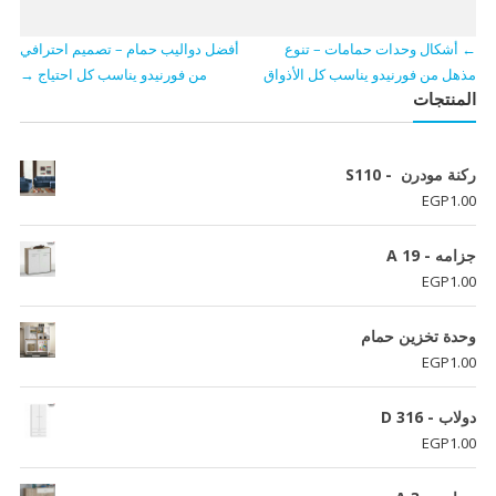
←
أشكال وحدات حمامات – تنوع
أفضل دواليب حمام – تصميم احترافي
مذهل من فورنيدو يناسب كل الأذواق
من فورنيدو يناسب كل احتياج
→
المنتجات
ركنة مودرن - S110
EGP
1.00
جزامه - A 19
EGP
1.00
وحدة تخزين حمام
EGP
1.00
دولاب - D 316
EGP
1.00