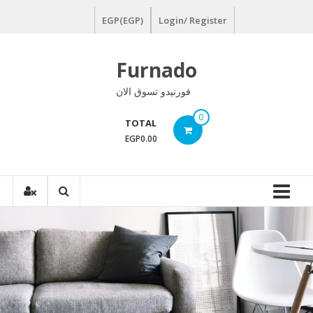
Ski
EGP(EGP)
Login/ Register
t
conten
Furnado
فورنيدو تسوق الان
0
TOTAL
EGP0.00