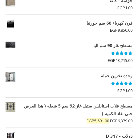
جزامه - A 3
EGP
1.00
فرن كهرباء 60 سم جورنيا
EGP
9,850.00
مسطح غاز 90 سم البا
تم التقييم
EGP
13,715.00
5.00
من 5
وحدة تخزين حمام
تم التقييم
EGP
1.00
5.00
من 5
مسطح فلات استانلس ستيل غاز 92 سم 5 شعله ( هذا العرض
حتي نفاذ الكميه )
السعر
السعر
EGP
5,691.00
EGP
6,379.00
الأصلي
الحالي
هو:
هو:
دولاب - D 317