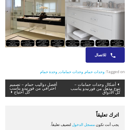
للاتصال
Tagged on:
وحدات حمام
,
وحدات حمامات
,
وحدة حمام
تصفّح
أشكال وحدات حمامات –
أفضل دواليب حمام – تصميم
احترافي من فورنيدو يناسب
تنوع مذهل من فورنيدو يناسب
كل احتياج
كل الأذواق
المقالات
اترك تعليقاً
يجب أنت تكون
مسجل الدخول
لتضيف تعليقاً.