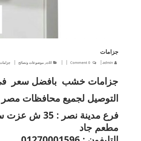
جزامات
,
admin
0 Comment
اثاث
موضوعات ونصائح
جزامات
جزامات خشب بافضل سعر ف
التوصيل لجميع محافظات مصر
فرع مدينة نصر 
مطعم جاد
التليفون : 01270001596