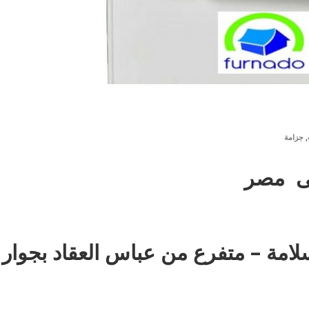
,
جزامة
ى مصر
: 35 ش عزت سلامة – متفرع من عباس العقاد بجوار