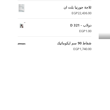
ثلاجة جورنيا بلت ان
EGP
22,436.00
دولاب - D 321
EGP
1.00
شفاط 90 سم ايكوماتيك
EGP
1,740.00