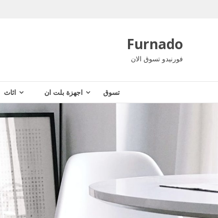
Ski
t
conten
Furnado
فورنيدو تسوق الان
تسوق
اجهزة بلت ان
اثاث