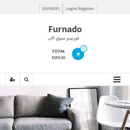
Ski
EGP(EGP)
Login/ Register
t
conten
Furnado
فورنيدو تسوق الان
0
TOTAL
EGP0.00