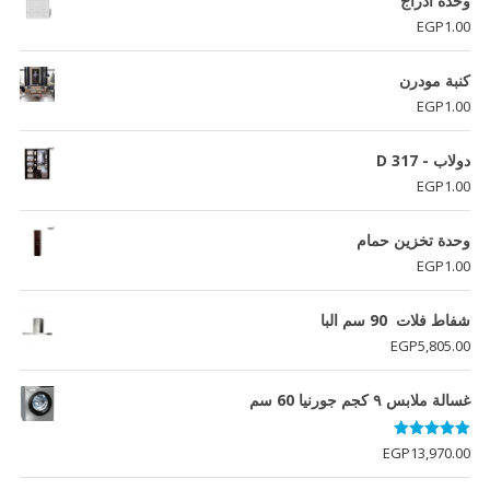
وحدة ادراج
EGP5,890.00.
EGP5,900.00.
EGP
1.00
كنبة مودرن
EGP
1.00
دولاب - D 317
EGP
1.00
وحدة تخزين حمام
EGP
1.00
شفاط فلات 90 سم البا
EGP
5,805.00
غسالة ملابس ٩ كجم جورنيا 60 سم
تم التقييم
EGP
13,970.00
5.00
من 5