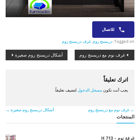
للاتصال
Tagged on:
دريسنج روم
,
غرف دريسنج روم
تصفّح
غرف نوم مع دريسنج روم
أشكال دريسنج روم صغيرة
المقالات
اترك تعليقاً
يجب أنت تكون
مسجل الدخول
لتضيف تعليقاً.
←
غرف نوم مع دريسنج روم
أشكال دريسنج روم صغيرة
→
المنتجات
غرفة نوم - H 713