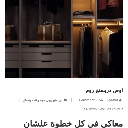
اوض دريسنج روم
,
admin
0 Comment
دريسنج روم
موضوعات ونصائح
,
دريسنج روم
غرف دريسنج روم
معاكي في كل خطوة علشان