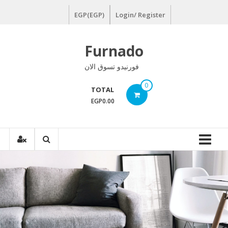
Ski
EGP(EGP)
Login/ Register
t
conten
Furnado
فورنيدو تسوق الان
0
TOTAL
EGP0.00