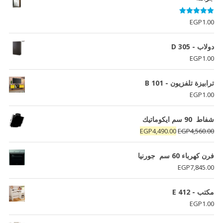
تم التقييم
EGP
1.00
5.00
من 5
دولاب - D 305
EGP
1.00
ترابيزة تلفزيون - B 101
EGP
1.00
شفاط 90 سم ايكوماتيك
السعر
السعر
EGP
4,490.00
EGP
4,560.00
الأصلي
الحالي
هو:
هو:
فرن كھرباء 60 سم جورنيا
EGP4,490.00.
EGP4,560.00.
EGP
7,845.00
مكتب - E 412
EGP
1.00