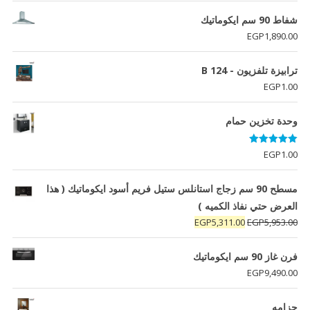
شفاط 90 سم ايكوماتيك
EGP
1,890.00
ترابيزة تلفزيون - B 124
EGP
1.00
وحدة تخزين حمام
تم التقييم
EGP
1.00
5.00
من 5
مسطح 90 سم زجاج استانلس ستيل فريم أسود ايكوماتيك ( هذا
العرض حتي نفاذ الكميه )
السعر
السعر
EGP
5,311.00
EGP
5,953.00
الأصلي
الحالي
هو:
هو:
فرن غاز 90 سم ايكوماتيك
EGP5,311.00.
EGP5,953.00.
EGP
9,490.00
جزامه