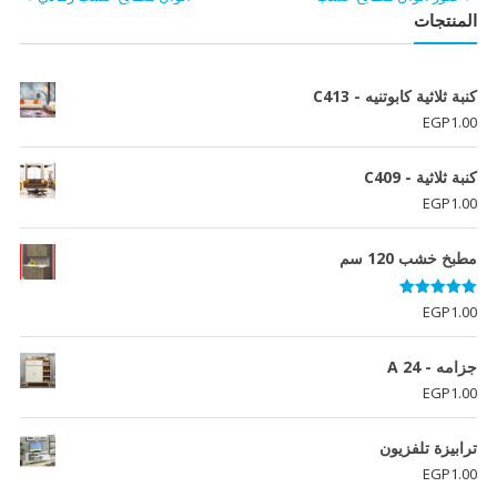
المنتجات
كنبة ثلاثية كابوتنيه - C413
EGP
1.00
كنبة ثلاثية - C409
EGP
1.00
مطبخ خشب 120 سم
تم التقييم
EGP
1.00
5.00
من 5
جزامه - A 24
EGP
1.00
ترابيزة تلفزيون
EGP
1.00