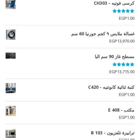
كرسى فوتيه - CH303
تم التقييم
EGP
1.00
5.00
من 5
غسالة ملابس ٩ كجم جورنيا 60 سم
EGP
13,970.00
مسطح غاز 90 سم البا
تم التقييم
EGP
13,715.00
5.00
من 5
كنبة ثنائية كابوتنيه - C420
EGP
1.00
مكتب - E 408
EGP
1.00
ترابيزة تلفزيون - B 103