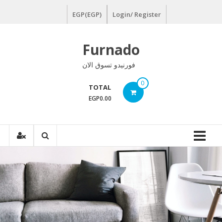
Ski
EGP(EGP)
Login/ Register
t
conten
Furnado
فورنيدو تسوق الان
0
TOTAL
EGP0.00