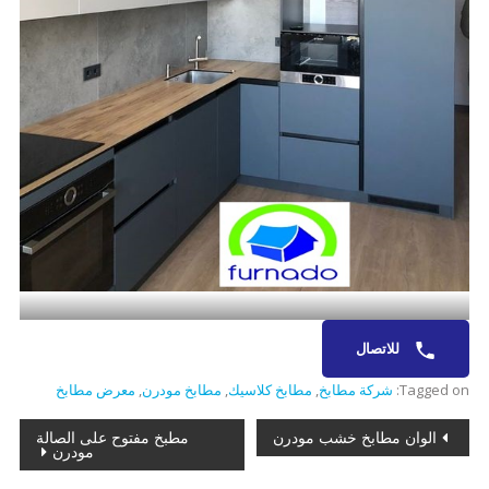
للاتصال
Tagged on:
شركة مطابخ
,
مطابخ كلاسيك
,
مطابخ مودرن
,
معرض مطابخ
تصفّح
الوان مطابخ خشب مودرن
مطبخ مفتوح على الصالة
مودرن
المقالات