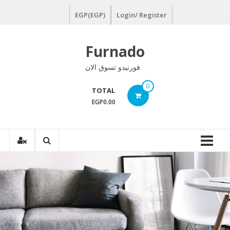
Ski
EGP(EGP)
Login/ Register
t
conten
Furnado
فورنيدو تسوق الان
0
TOTAL
EGP0.00