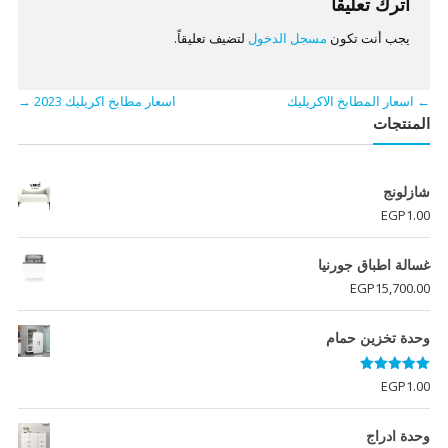
اترك تعليقاً
يجب أنت تكون
مسجل الدخول
لتضيف تعليقاً.
←
اسعار المطابخ الاكريليك
اسعار مطابخ اكريليك 2023
→
المنتجات
شازلونج
EGP
1.00
غسالة اطباق جورنيا
EGP
15,700.00
وحدة تخزين حمام
تم التقييم
EGP
1.00
5.00
من 5
وحدة ادراج