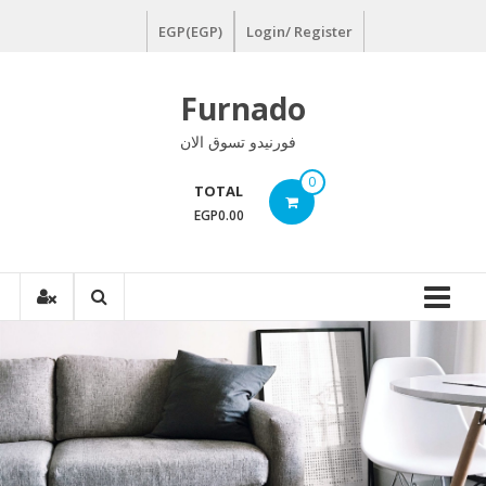
Ski
EGP(EGP)
Login/ Register
t
conten
Furnado
فورنيدو تسوق الان
0
TOTAL
EGP0.00