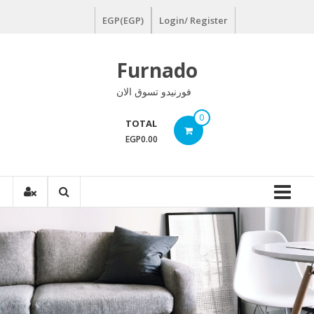
Ski
EGP(EGP)
Login/ Register
t
conten
Furnado
فورنيدو تسوق الان
0
TOTAL
EGP0.00