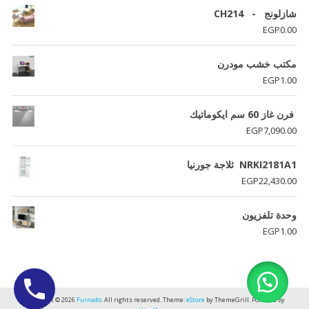
شازلونج - CH214
EGP
0.00
مكتب خشب مودرن
EGP
1.00
فرن غاز 60 سم ايكوماتيك
EGP
7,090.00
NRKI2181A1 ثلاجة جورنيا
EGP
22,430.00
وحدة تلفزيون
EGP
1.00
Copyright © 2026
Furnado
. All rights reserved. Theme:
eStore
by ThemeGrill. Powered by