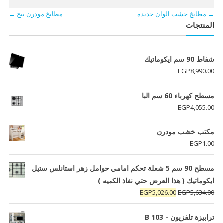
←
مطابخ خشب الوان جديده
مطابخ مودرن بيج
→
المنتجات
شفاط 90 سم ايكوماتيك
EGP
8,990.00
مسطح كهرباء 60 سم البا
EGP
4,055.00
مكتب خشب مودرن
EGP
1.00
مسطح 90 سم 5 شعلة تحكم امامي حوامل زهر استانلس ستيل
ايكوماتيك ( هذا العرض حتي نفاذ الكميه )
السعر
السعر
EGP
5,026.00
EGP
5,634.00
الأصلي
الحالي
هو:
هو:
ترابيزة تلفزيون - B 103