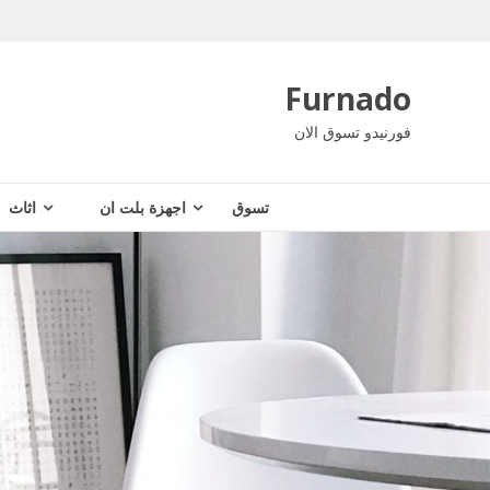
Ski
t
conten
Furnado
فورنيدو تسوق الان
تسوق
اجهزة بلت ان
اثاث