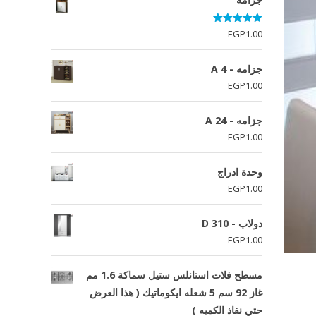
تم التقييم
EGP
1.00
5.00
من 5
جزامه - A 4
EGP
1.00
جزامه - A 24
EGP
1.00
وحدة ادراج
EGP
1.00
دولاب - D 310
EGP
1.00
مسطح فلات استانلس ستيل سماكة 1.6 مم
غاز 92 سم 5 شعله ايكوماتيك ( هذا العرض
حتي نفاذ الكميه )