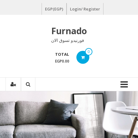
Ski
EGP(EGP)
Login/ Register
t
conten
Furnado
فورنيدو تسوق الان
0
TOTAL
EGP0.00