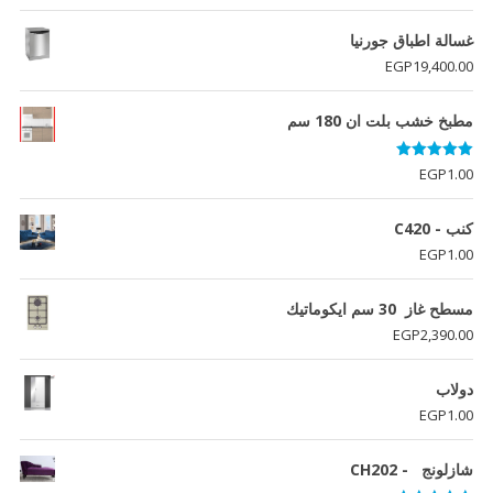
غسالة اطباق جورنيا
EGP
19,400.00
مطبخ خشب بلت ان 180 سم
تم التقييم
EGP
1.00
5.00
من 5
كنب - C420
EGP
1.00
مسطح غاز 30 سم ايكوماتيك
EGP
2,390.00
دولاب
EGP
1.00
شازلونج - CH202