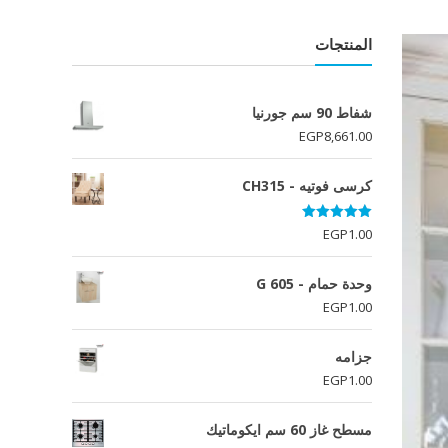
المنتجات
شفاط 90 سم جورنيا
EGP
8,661.00
كرسى فوتيه - CH315
تم التقييم
EGP
1.00
5.00
من 5
وحدة حمام - G 605
EGP
1.00
جزامه
EGP
1.00
مسطح غاز 60 سم ايكوماتيك