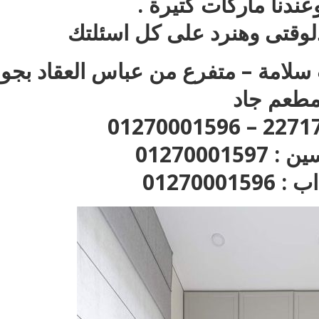
دنا ماركات كتيرة .
 دلوقتى وهنرد على كل اسئلتك
ر : 35 ش عزت سلامة – متفرع من عباس العقاد بجو
طعم جاد
012700015
01270001