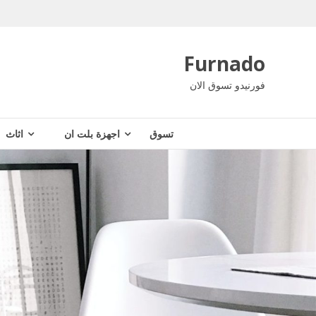
Ski
t
conten
Furnado
فورنيدو تسوق الان
تسوق
اجهزة بلت ان
اثاث