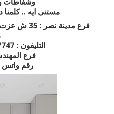
وشفاطات وعن
مستنى ايه .. كلمنا
فرع مدينة نص
م
التليفون : 22717747 – 01270001596
فرع المهندسين : 97
رقم واتس اب : 596