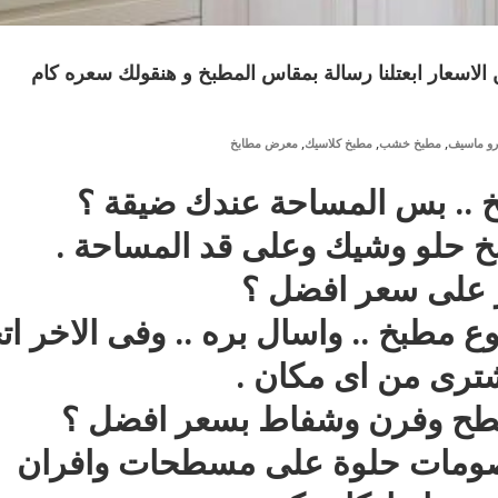
,
,
,
رو ماسيف
مطبخ خشب
مطبخ كلاسيك
معرض مطابخ
 .. بس المساحة عندك ضيقة ؟
خ حلو وشيك وعلى قد المساحة .
ر على سعر افضل ؟
ع مطبخ .. واسال بره .. وفى الاخر ات
شترى من اى مكان .
طح وفرن وشفاط بسعر افضل ؟
خصومات حلوة على مسطحات وافران