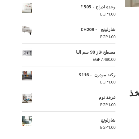
وحدة ادراج - F 505
EGP
1.00
شازلونج - CH209
EGP
1.00
مسطح غاز 90 سم البا
EGP
7,480.00
ركنة مودرن - S116
EGP
1.00
خذ
غرفة نوم
EGP
1.00
شازلونج
EGP
1.00