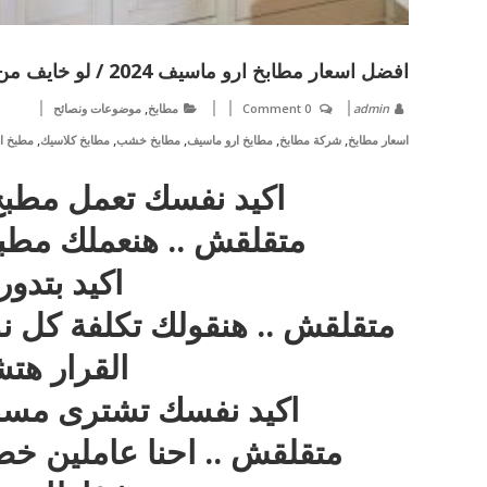
افضل اسعار مطابخ ارو ماسيف 2024 / لو خايف من الاسعار ابعتلنا رسالة بمقاس المطبخ و هنقولك سعره كام
,
admin
0 Comment
مطابخ
موضوعات ونصائح
,
,
,
,
,
اسعار مطابخ
شركة مطابخ
مطابخ ارو ماسيف
مطابخ خشب
مطابخ كلاسيك
مطبخ ا
اكيد نفسك تعمل مطبخ
متقلقش .. هنعملك مطب
اكيد بتدو
متقلقش .. هنقولك تكلفة كل نو
القرار هت
اكيد نفسك تشترى مس
متقلقش .. احنا عاملين 