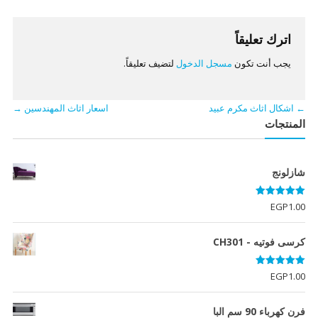
المقالات
اترك تعليقاً
يجب أنت تكون
مسجل الدخول
لتضيف تعليقاً.
←
اشكال اثاث مكرم عبيد
اسعار اثاث المهندسين
→
المنتجات
شازلونج
تم التقييم
EGP
1.00
5.00
من 5
كرسى فوتيه - CH301
تم التقييم
EGP
1.00
5.00
من 5
فرن كهرباء 90 سم البا