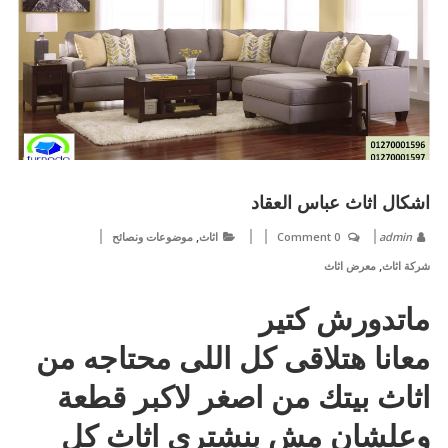
اشكال اثاث عباس العقاد
,
admin
0 Comment
اثاث
موضوعات ونصائح
,
شركة اثاث
معرض اثاث
ماتدورش كتير
معانا هتلاقى كل اللى محتاجه من
اثاث بيتك من اصغر لاكبر قطعة
وعلشان مش بنشتري اثاث كل