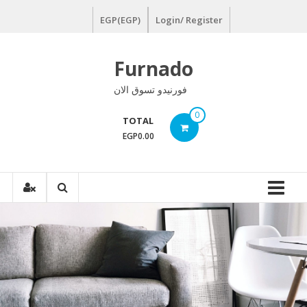
Ski
EGP(EGP)
Login/ Register
t
conten
Furnado
فورنيدو تسوق الان
0
TOTAL
EGP0.00