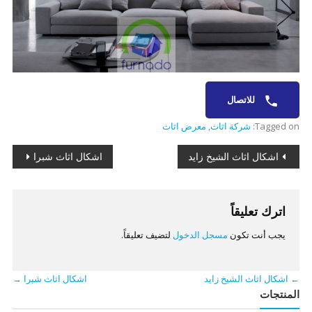
للاتصال
Tagged on:
شركة اثاث
,
معرض اثاث
تصفّح
اشكال اثاث الشيخ زايد
اشكال اثاث شبرا
المقالات
اترك تعليقاً
يجب أنت تكون
مسجل الدخول
لتضيف تعليقاً.
←
اشكال اثاث الشيخ زايد
اشكال اثاث شبرا
→
المنتجات