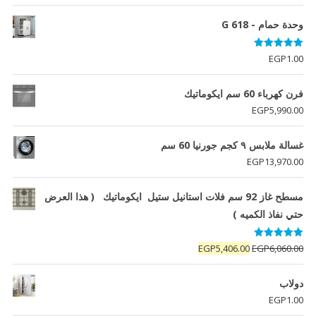
وحدة حمام - G 618
تم التقييم
EGP
1.00
5.00
من 5
فرن كهرباء 60 سم ايكوماتيك
EGP
5,990.00
غسالة ملابس ٩ كجم جورنيا 60 سم
EGP
13,970.00
مسطح غاز 92 سم فلات استانيل ستيل ايكوماتيك ( هذا العرض
حتي نفاذ الكميه )
تم التقييم
السعر
السعر
EGP
5,406.00
EGP
6,060.00
5.00
من 5
الأصلي
الحالي
هو:
هو:
دولاب
EGP5,406.00.
EGP6,060.00.
EGP
1.00