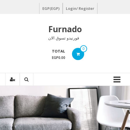
Ski
EGP(EGP)
Login/ Register
t
conten
Furnado
فورنيدو تسوق الان
0
TOTAL
EGP0.00