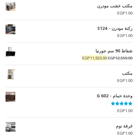
مكتب خشب مودرن
EGP
1.00
ركنة مودرن - S124
EGP
1.00
شفاط 90 سم جورنيا
السعر
السعر
EGP
11,920.00
EGP
12,550.00
الأصلي
الحالي
هو:
هو:
مكتب
EGP11,920.00.
EGP12,550.00.
EGP
1.00
وحدة حمام - G 602
تم التقييم
EGP
1.00
5.00
من 5
غرفة نوم
EGP
1.00