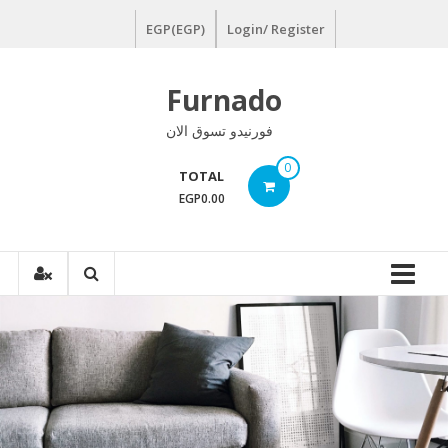
Ski
EGP(EGP)
Login/ Register
t
conten
Furnado
فورنيدو تسوق الان
0
TOTAL
EGP0.00