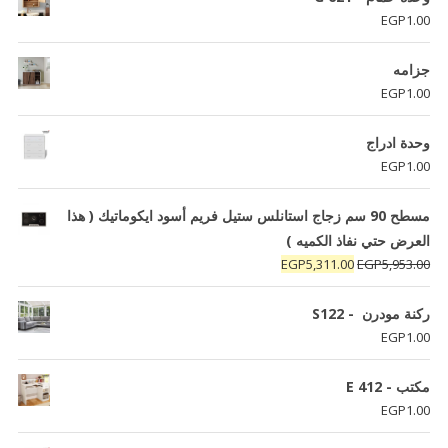
EGP
1.00
جزامه
EGP
1.00
وحدة ادراج
EGP
1.00
مسطح 90 سم زجاج استانلس ستيل فريم أسود ايكوماتيك ( هذا
العرض حتي نفاذ الكميه )
السعر
السعر
EGP
5,311.00
EGP
5,953.00
الأصلي
الحالي
هو:
هو:
ركنة مودرن - S122
EGP5,311.00.
EGP5,953.00.
EGP
1.00
مكتب - E 412
EGP
1.00