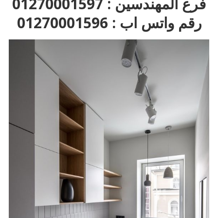
فرع المهندسين : 01270001597
رقم واتس اب : 01270001596