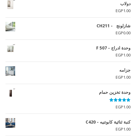
دولاب
EGP
1.00
شازلونج - CH211
EGP
0.00
وحدة ادراج - F 507
EGP
1.00
جزامه
EGP
1.00
وحدة تخزين حمام
تم التقييم
EGP
1.00
5.00
من 5
كنبة ثنائية كابوتنيه - C420
EGP
1.00