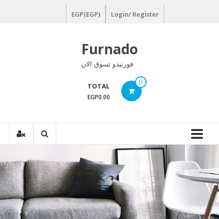
Ski
EGP(EGP)
Login/ Register
t
conten
Furnado
فورنيدو تسوق الان
0
TOTAL
EGP0.00