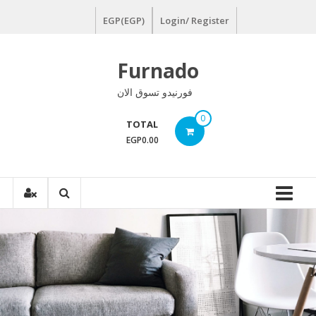
Ski
EGP(EGP)
Login/ Register
t
conten
Furnado
فورنيدو تسوق الان
0
TOTAL
EGP0.00