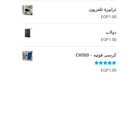
ترابيزة تلفزيون
EGP
1.00
دولاب
EGP
1.00
كرسى فوتيه - CH303
تم التقييم
EGP
1.00
5.00
من 5