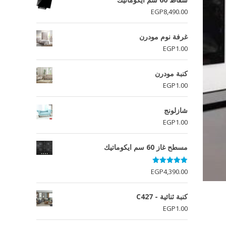
EGP
8,490.00
غرفة نوم مودرن
EGP
1.00
كنبة مودرن
EGP
1.00
شازلونج
EGP
1.00
مسطح غاز 60 سم ايكوماتيك
تم التقييم
EGP
4,390.00
5.00
من 5
كنبة ثنائية - C427
EGP
1.00