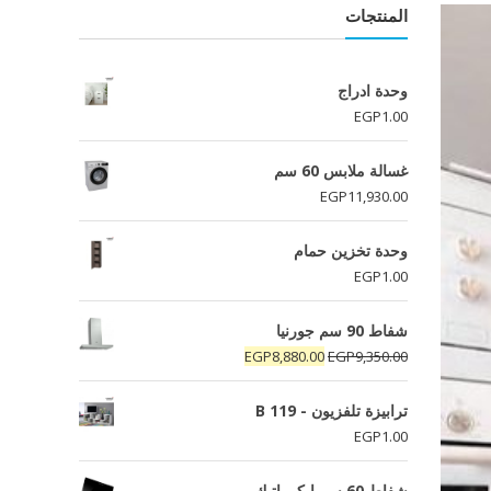
المنتجات
وحدة ادراج
EGP
1.00
غسالة ملابس 60 سم
EGP
11,930.00
وحدة تخزين حمام
EGP
1.00
شفاط 90 سم جورنيا
السعر
السعر
EGP
8,880.00
EGP
9,350.00
الأصلي
الحالي
هو:
هو:
ترابيزة تلفزيون - B 119
EGP8,880.00.
EGP9,350.00.
EGP
1.00
شفاط 60 سم ايكوماتيك