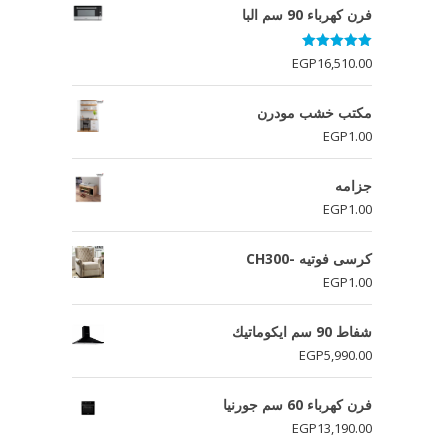
فرن كهرباء 90 سم البا
تم التقييم
EGP
16,510.00
5.00
من 5
مكتب خشب مودرن
EGP
1.00
جزامه
EGP
1.00
كرسى فوتيه -CH300
EGP
1.00
شفاط 90 سم ايكوماتيك
EGP
5,990.00
فرن كھرباء 60 سم جورنيا
EGP
13,190.00