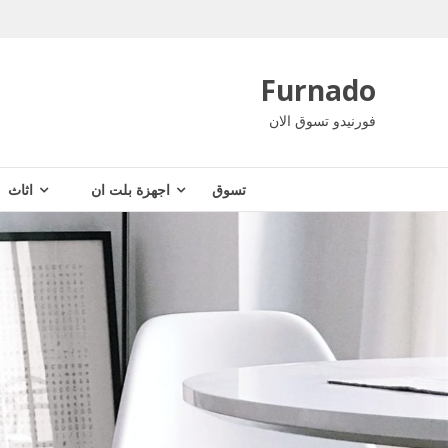
Ski
t
conten
Furnado
فورنيدو تسوق الان
تسوق
اجهزة بلت ان
اثاث