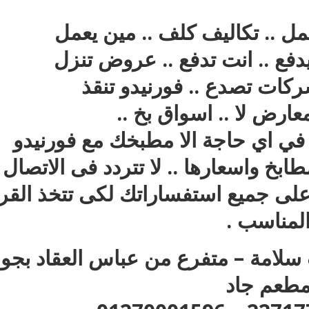
مل .. تكاليف كلف .. مين يعمل
يدفع .. انت تدفع .. عروض تنزل
كات تصدع .. فورنيدو تنقذ
عارض لا .. اسواق بخ ..
 في اي حاجة الا مطبخك مع فورنيدو
بخ واسعارها .. لا تتردد فى الاتصال .
لى جميع استفساراتك لكى تتخذ القرا
لمناسب .
ر : 35 ش عزت سلامة – متفرع من عباس العقاد بجو
طعم جاد