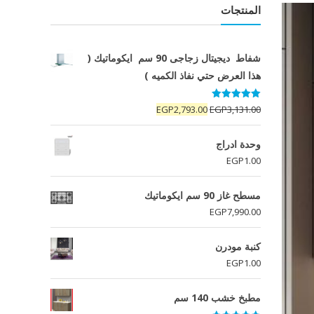
المنتجات
شفاط ديجيتال زجاجى 90 سم ايكوماتيك (
هذا العرض حتي نفاذ الكميه )
تم التقييم
السعر
السعر
EGP
2,793.00
EGP
3,131.00
5.00
من 5
الأصلي
الحالي
هو:
هو:
وحدة ادراج
EGP2,793.00.
EGP3,131.00.
EGP
1.00
مسطح غاز 90 سم ايكوماتيك
EGP
7,990.00
كنبة مودرن
EGP
1.00
مطبخ خشب 140 سم