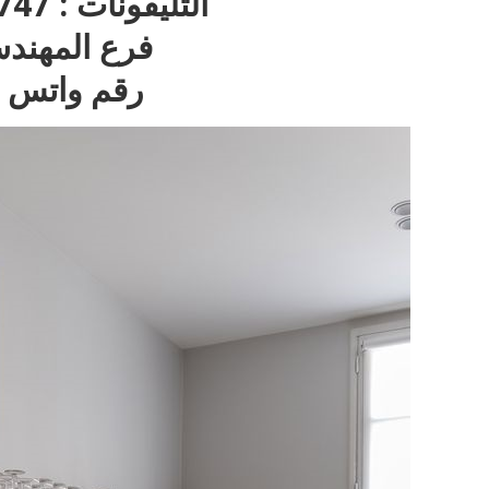
التليفونات : 22717747 – 01270001596
فرع المهندسين : 97
رقم واتس اب : 596