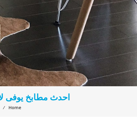
احدث مطابخ يوفى لا
⁄
Home