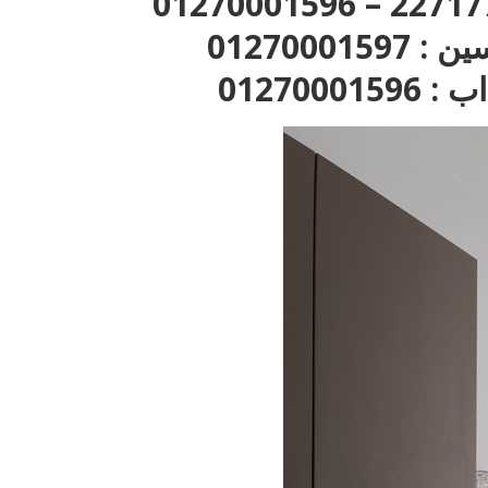
012700015
01270001