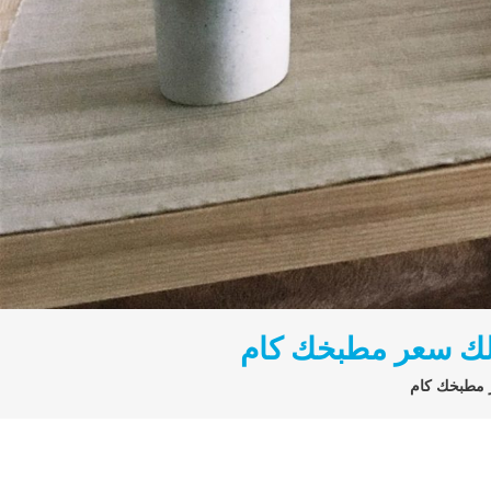
ولك سعر مطبخك كام
ر مطبخك كام