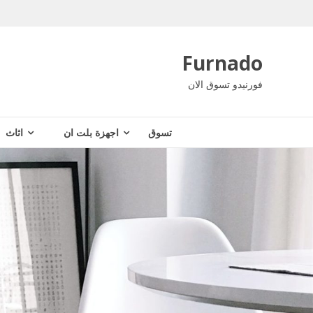
Ski
t
conten
Furnado
فورنيدو تسوق الان
تسوق
اجهزة بلت ان
اثاث