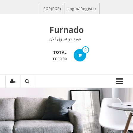
Ski
EGP(EGP)
Login/ Register
t
conten
Furnado
فورنيدو تسوق الان
0
TOTAL
EGP0.00