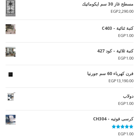
مسطح غاز 30 سم ايكوماتيك
EGP
2,290.00
كنبة ثنائية - C403
EGP
1.00
كنبة ثلاثية - كود 427
EGP
1.00
فرن كھرباء 60 سم جورنيا
EGP
13,190.00
دولاب
EGP
1.00
كرسى فوتيه - CH304
تم التقييم
EGP
1.00
5.00
من 5